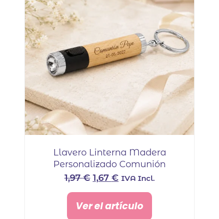
Llavero Linterna Madera
Personalizado Comunión
El
El
1,97
€
1,67
€
IVA Incl.
precio
precio
original
actual
Ver el artículo
era:
es: