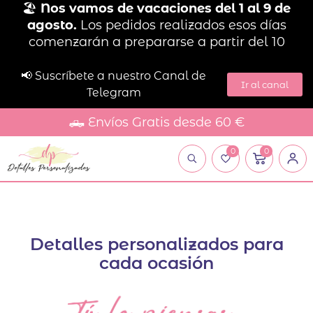
🏖️
Nos vamos de vacaciones del 1 al 9 de
agosto.
Los pedidos realizados esos días
comenzarán a prepararse a partir del 10
📢 Suscríbete a nuestro Canal de
Ir al canal
Telegram
🛻 Envíos Gratis desde 60 €
0
0
Detalles personalizados para
cada ocasión