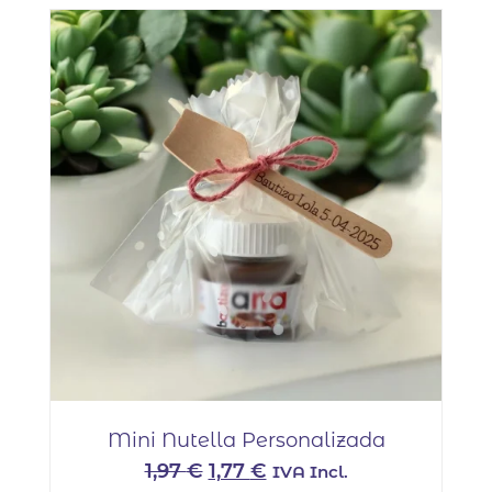
Mini Nutella Personalizada
El
El
1,97
€
1,77
€
IVA Incl.