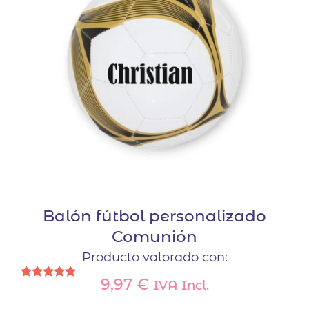
Balón fútbol personalizado
Comunión
Producto valorado con:
9,97
€
IVA Incl.
Valorado
con
Este
5.00