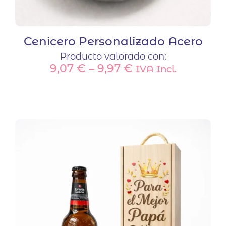
Cenicero Personalizado Acero
Producto valorado con:
9,07
€
–
9,97
€
IVA Incl.
Este
producto
tiene
múltiples
variantes.
Las
opciones
se
pueden
elegir
en
la