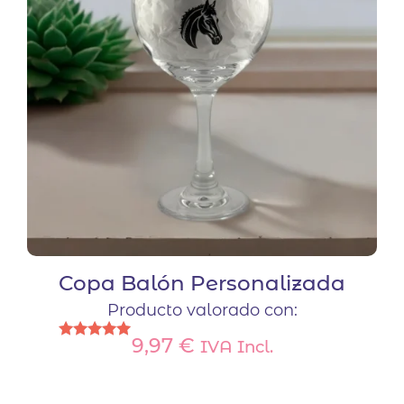
Copa Balón Personalizada
Producto valorado con:
9,97
€
IVA Incl.
Valorado
con
5.00
de 5