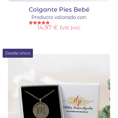
Colgante Pies Bebé
Producto valorado con:
14,97
€
IVA Incl.
Valorado
con
5.00
de 5
Detalle Unico