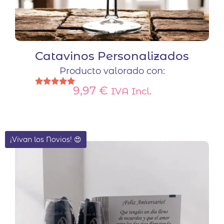
Catavinos Personalizados
Producto valorado con:
9,97
€
IVA Incl.
Valorado
con
5.00
de 5
¡Vivan los Novios! 😍