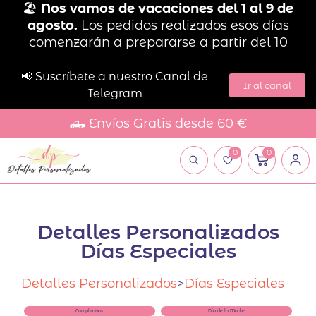
🏖️
Nos vamos de vacaciones del 1 al 9 de
agosto.
Los pedidos realizados esos días
comenzarán a prepararse a partir del 10
📢 Suscríbete a nuestro Canal de
Ir al canal
Telegram
🛻 Envíos Gratis desde 60 €
0
0
Detalles Personalizados
Días Especiales
Detalles Personalizados
>
Días Especiales
Cumpleaños
Día de la Madre