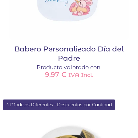
producto
Babero Personalizado Día del
Padre
Producto valorado con:
9,97
€
IVA Incl.
4 Modelos Diferentes - Descuentos por Cantidad