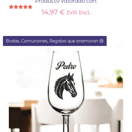
Producto valorado con:
14,97
€
IVA Incl.
Valorado
con
5.00
de 5
Bodas, Comuniones, Regalos que enamoran 😍