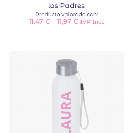
los Padres
Producto valorado con:
11,47
€
–
11,97
€
IVA Incl.
Este
producto
tiene
múltiples
variantes.
Las
opciones
se
pueden
elegir
en
la
página
de
producto