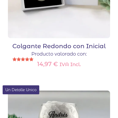
Colgante Redondo con Inicial
Producto valorado con:
14,97
€
IVA Incl.
Valorado
con
5.00
de 5
Un Detalle Unico