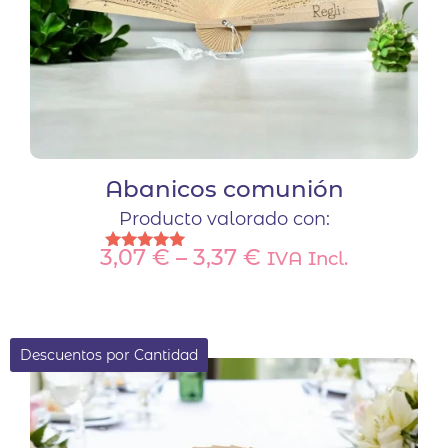
Abanicos comunión
Producto valorado con:
3,07
€
–
3,37
€
IVA Incl.
Valorado
con
Este
5.00
de 5
producto
tiene
Descuentos por Cantidad
múltiples
variantes.
Las
opciones