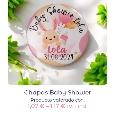
Chapas Baby Shower
Producto valorado con:
1,07
€
–
1,17
€
IVA Incl.
Este