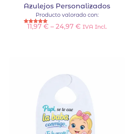
Azulejos Personalizados
Producto valorado con:
11,97
€
–
24,97
€
IVA Incl.
Valorado
con
Este
5.00
de 5
producto
tiene
múltiples
variantes.
Las
opciones
se
pueden
elegir
en
la
página
de