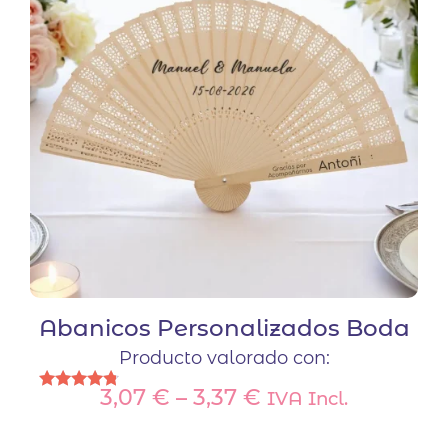
se
pueden
elegir
en
la
página
de
producto
Abanicos Personalizados Boda
Producto valorado con:
3,07
€
–
3,37
€
IVA Incl.
Valorado
con
Este
4.67
de 5