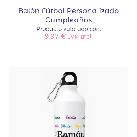
Balón Fútbol Personalizado
Cumpleaños
Producto valorado con:
9,97
€
IVA Incl.
Este
producto
tiene
múltiples
variantes.
Las
opciones
se
pueden
elegir
en
la
página