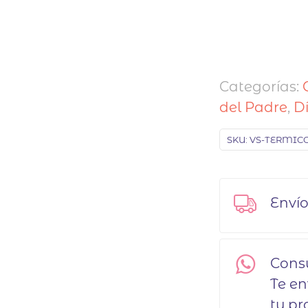
Categorías:
del Padre
,
D
SKU:
VS-TERMIC
Envío
Cons
Te e
tu pr