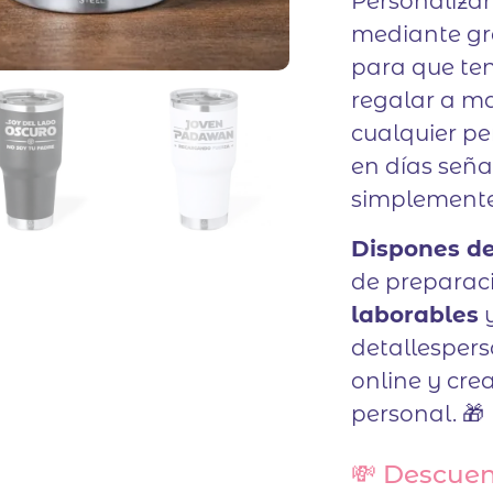
Personaliza
mediante gr
para que ten
regalar a ma
cualquier pe
en días seña
simplemente 
Dispones de
de preparac
laborables
detallespers
online y cre
personal. 🎁
💸 Descuen