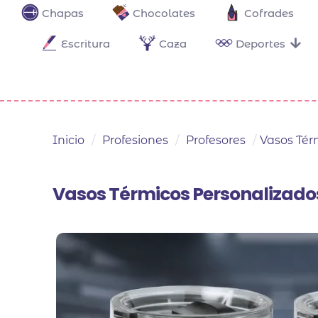
Chapas
Chocolates
Cofrades
Escritura
Caza
Deportes
Inicio
/
Profesiones
/
Profesores
/
Vasos Tér
Vasos Térmicos Personalizado