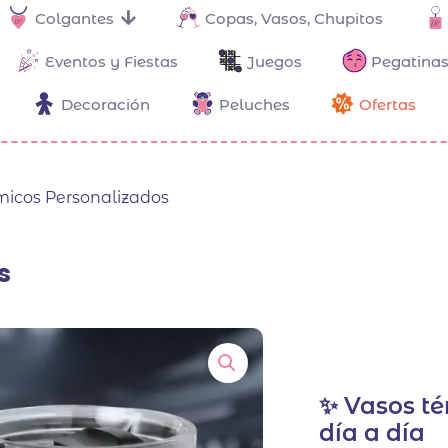
Colgantes
Copas, Vasos, Chupitos
Eventos y Fiestas
Juegos
Pegatinas
Decoración
Peluches
Ofertas
micos Personalizados
s
✨ Vasos té
día a día