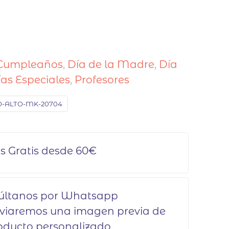
Cumpleaños
,
Día de la Madre
,
Día
ías Especiales
,
Profesores
O-ALTO-MK-20704
s Gratis desde 60€
últanos por Whatsapp
nviaremos una imagen previa de
oducto personalizado.