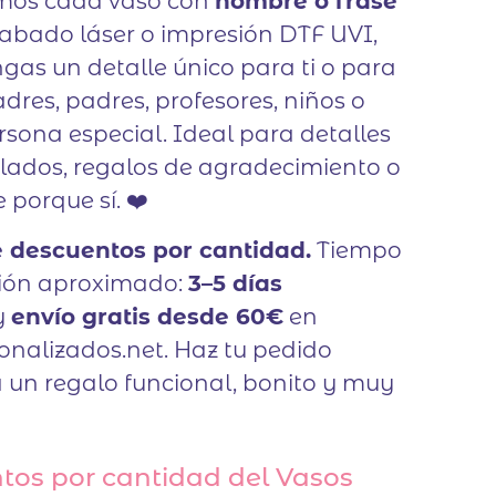
mos cada vaso con
nombre o frase
abado láser o impresión DTF UVI,
gas un detalle único para ti o para
dres, padres, profesores, niños o
rsona especial. Ideal para detalles
lados, regalos de agradecimiento o
porque sí. ❤️
 descuentos por cantidad.
Tiempo
ión aproximado:
3–5 días
y
envío gratis desde 60€
en
onalizados.net. Haz tu pedido
a un regalo funcional, bonito y muy
tos por cantidad del Vasos