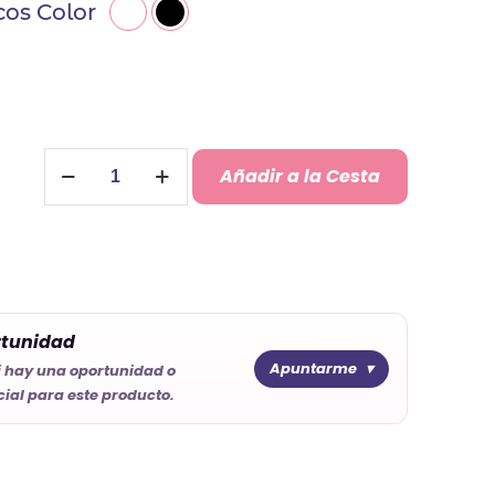
cos Color
Vasos
Añadir a la Cesta
Térmicos
Personalizados
cantidad
rtunidad
Apuntarme
i hay una oportunidad o
ial para este producto.