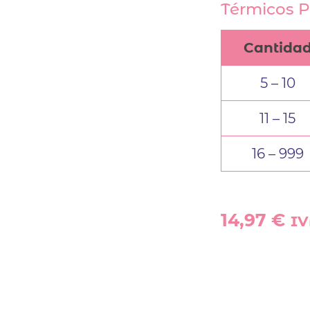
Térmicos P
Cantida
5 – 10
11 – 15
16 – 999
14,97
€
IV