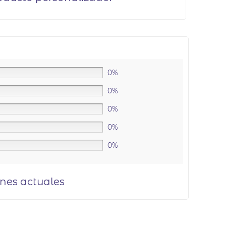
0%
0%
0%
0%
0%
ones actuales