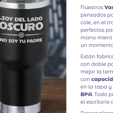
Nuestros
Va
pensados pa
cole, en el t
perfectos pa
mano mientra
un momento 
Están fabri
con doble pa
mejor la te
con
capacid
en la tapa y
BPA
. Todo 
el escritorio