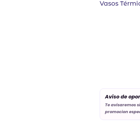
Vasos Térmi
Aviso de opo
Te avisaremos s
promocion espec