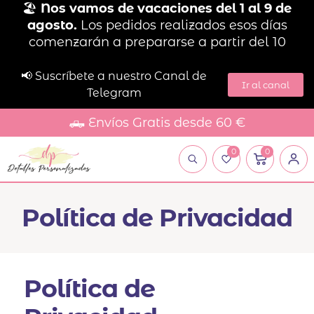
🏖️
Nos vamos de vacaciones del 1 al 9 de
agosto.
Los pedidos realizados esos días
comenzarán a prepararse a partir del 10
📢 Suscríbete a nuestro Canal de
Ir al canal
Telegram
🛻 Envíos Gratis desde 60 €
0
0
Política de Privacidad
Política de