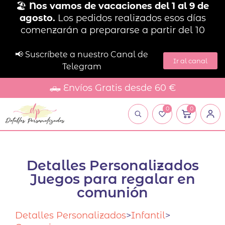
🏖️
Nos vamos de vacaciones del 1 al 9 de
agosto.
Los pedidos realizados esos días
comenzarán a prepararse a partir del 10
📢 Suscríbete a nuestro Canal de
Ir al canal
Telegram
🛻 Envíos Gratis desde 60 €
0
0
Detalles Personalizados
Juegos para regalar en
comunión
Detalles Personalizados
>
Infantil
>