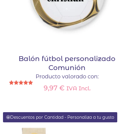
Balón fútbol personalizado
Comunión
Producto valorado con:
9,97
€
IVA Incl.
Valorado
con
Este
5.00
de 5
producto
tiene
🤩Descuentos por Cantidad - Personaliza a tu gusto
múltiples
variantes.
Las