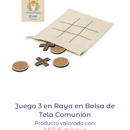
opciones
se
pueden
elegir
en
la
página
de
producto
Juego 3 en Raya en Bolsa de
Tela Comunión
Producto valorado con: