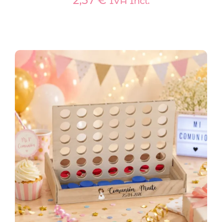
2,57
€
IVA Incl.