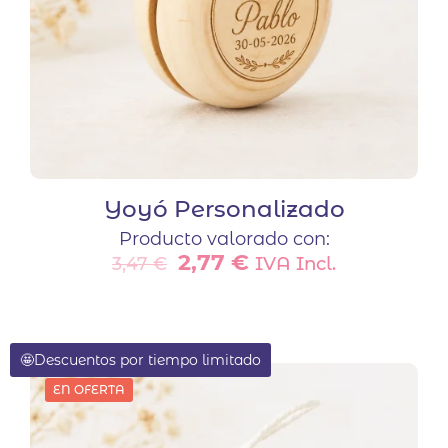
Yoyó Personalizado
Producto valorado con:
El
El
2,77
€
IVA Incl.
3,47
€
precio
precio
original
actual
era:
es:
3,47 €.
2,77 €.
🤩Descuentos por tiempo limitado
EN OFERTA