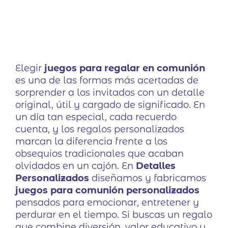
era:
es:
3,47 €.
2,77 €.
Elegir
juegos para regalar en comunión
es una de las formas más acertadas de
sorprender a los invitados con un detalle
original, útil y cargado de significado. En
un día tan especial, cada recuerdo
cuenta, y los regalos personalizados
marcan la diferencia frente a los
obsequios tradicionales que acaban
olvidados en un cajón. En
Detalles
Personalizados
diseñamos y fabricamos
juegos para comunión personalizados
pensados para emocionar, entretener y
perdurar en el tiempo. Si buscas un regalo
que combine diversión, valor educativo y