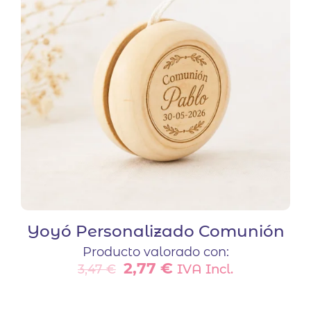
Yoyó Personalizado Comunión
Producto valorado con:
El
El
2,77
€
IVA Incl.
3,47
€
precio
precio
original
actual