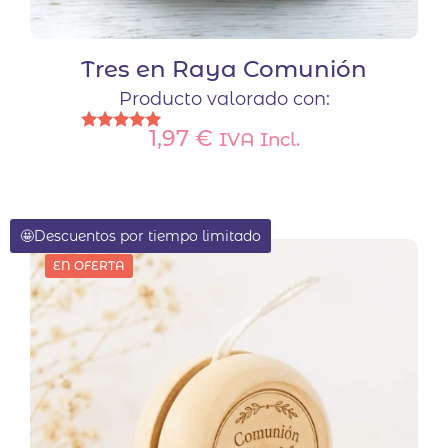
Tres en Raya Comunión
Producto valorado con:
1,97
€
IVA Incl.
Valorado
con
5.00
de 5
🤩Descuentos por tiempo limitado
EN OFERTA