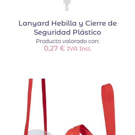
Lanyard Hebilla y Cierre de
Seguridad Plástico
Producto valorado con:
0,27
€
IVA Incl.
Este
producto
tiene
múltiples
variantes.
Las
opciones
se
pueden
elegir
en