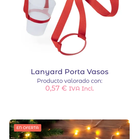
la
página
de
producto
Lanyard Porta Vasos
Producto valorado con:
0,57
€
IVA Incl.
Este
producto
tiene
múltiples
variantes.
EN OFERTA
Las