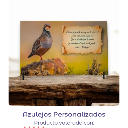
variantes.
Las
opciones
se
pueden
elegir
en
la
página
de
producto
Azulejos Personalizados
Producto valorado con: