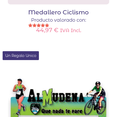
Medallero Ciclismo
Producto valorado con:
44,97
€
IVA Incl.
Valorado
con
5.00
de 5
Un Regalo Unico