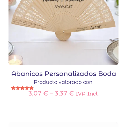
en
la
página
de
producto
Abanicos Personalizados Boda
Producto valorado con:
3,07
€
–
3,37
€
IVA Incl.
Valorado
con
Este
4.67
de 5
producto
tiene
múltiples