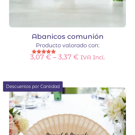
Abanicos comunión
Producto valorado con:
3,07
€
–
3,37
€
IVA Incl.
Valorado
con
Este
5.00
de 5
producto
tiene
Descuentos por Cantidad
múltiples
variantes.
Las
opciones
se
pueden
elegir