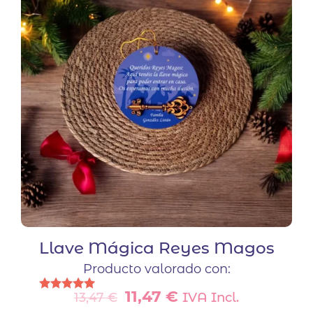
opciones
se
pueden
elegir
en
la
página
de
producto
Llave Mágica Reyes Magos
Producto valorado con:
El
El
11,47
€
IVA Incl.
13,47
€
Valorado
precio
precio
con