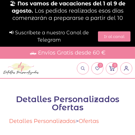
🏖️
Nos vamos de vacaciones del 1 al 9 de
agosto.
Los pedidos realizados esos días
comenzarán a prepararse a partir del 10
📢 Suscríbete a nuestro Canal de
Ir al canal
Telegram
🛻 Envíos Gratis desde 60 €
0
0
Detalles Personalizados
Ofertas
Detalles Personalizados
>
Ofertas