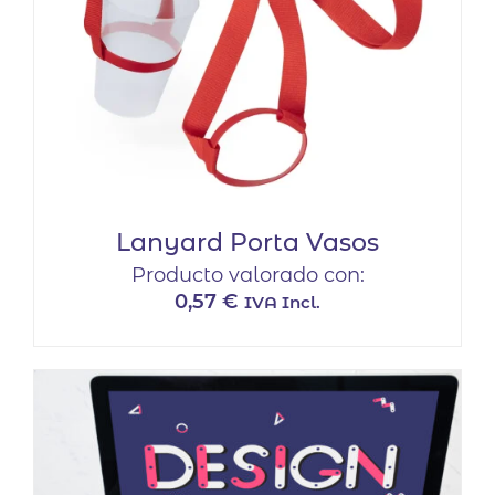
Lanyard Porta Vasos
Producto valorado con:
0,57
€
IVA Incl.
Este
producto
tiene
múltiples
variantes.
Las