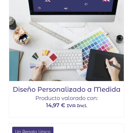
opciones
se
pueden
elegir
en
la
página
de
producto
Diseño Personalizado a Medida
Producto valorado con:
14,97
€
IVA Incl.
Un Regalo Unico