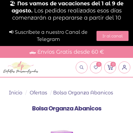
🏖️
Nos vamos de vacaciones del 1 al 9 de
agosto.
Los pedidos realizados esos días
comenzarán a prepararse a partir del 10
📢 Suscríbete a nuestro Canal de
Ir al canal
Telegram
🛻 Envíos Gratis desde 60 €
0
0
Inicio
/
Ofertas
/
Bolsa Organza Abanicos
Bolsa Organza Abanicos