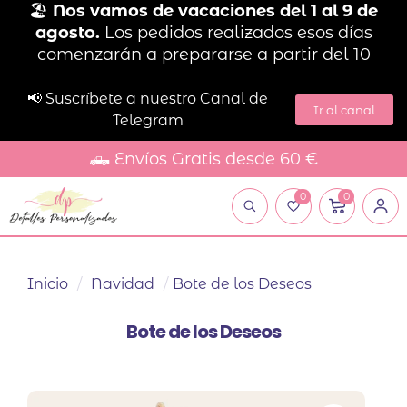
🏖️
Nos vamos de vacaciones del 1 al 9 de
agosto.
Los pedidos realizados esos días
comenzarán a prepararse a partir del 10
📢 Suscríbete a nuestro Canal de
Ir al canal
Telegram
🛻 Envíos Gratis desde 60 €
0
0
Inicio
/
Navidad
/
Bote de los Deseos
Bote de los Deseos