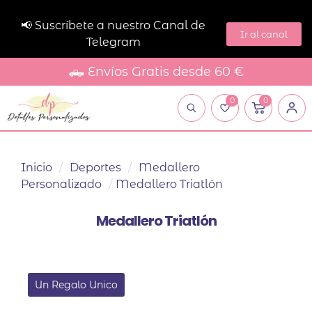
📢 Suscríbete a nuestro Canal de
Ir al canal
Telegram
🛻 Envíos Gratis desde 60 €
0
0
Inicio
/
Deportes
/
Medallero
Personalizado
/
Medallero Triatlón
Medallero Triatlón