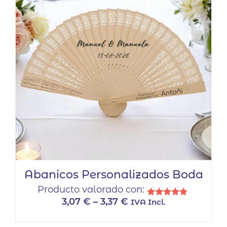
Abanicos Personalizados Boda
Producto valorado con:
3,07
€
–
3,37
€
IVA Incl.
Valorado
con
Este
4.67
de 5