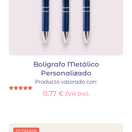
Bolígrafo Metálico
Personalizado
Producto valorado con:
0,77
€
IVA Incl.
Valorado
con
Este
5.00
de 5
producto
tiene
múltiples
variantes.
EN OFERTA