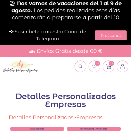
🏖️
Nos vamos de vacaciones del 1 al 9 de
agosto.
Los pedidos realizados esos días
comenzarán a prepararse a partir del 10
📢 Suscríbete a nuestro Canal de
Ir al canal
Telegram
🛻 Envíos Gratis desde 60 €
0
0
Detalles Personalizados
Empresas
Detalles Personalizados
>
Empresas
Concesionarios
Merchandising Inmobiliarias