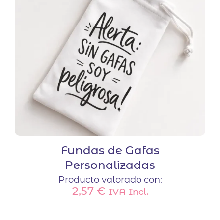
pueden
elegir
en
la
página
de
producto
Fundas de Gafas
Personalizadas
Producto valorado con:
2,57
€
IVA Incl.