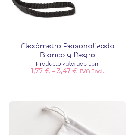
producto
Flexómetro Personalizado
Blanco y Negro
Producto valorado con:
1,77
€
–
3,47
€
IVA Incl.
Este
producto
tiene
múltiples
variantes.
Las
opciones
se