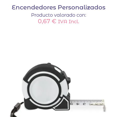
Encendedores Personalizados
Producto valorado con:
0,67
€
IVA Incl.
Este
producto
tiene
múltiples
variantes.
Las
opciones
se
pueden
elegir
en
la
página
de