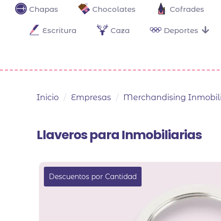
Chapas
Chocolates
Cofrades
Escritura
Caza
Deportes
Inicio
/
Empresas
/
Merchandising Inmobili
Llaveros para Inmobiliarias