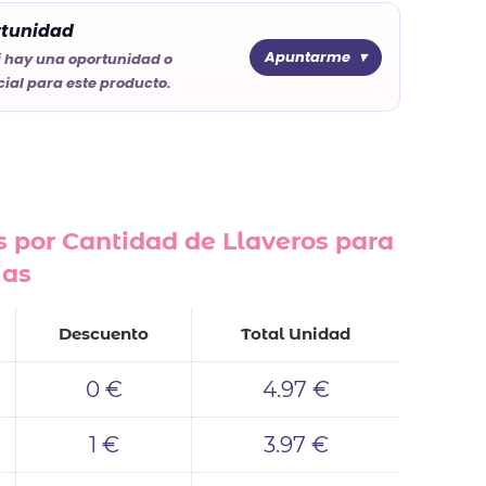
rtunidad
Apuntarme
i hay una oportunidad o
ial para este producto.
 por Cantidad de Llaveros para
ias
Descuento
Total Unidad
0 €
4.97 €
1 €
3.97 €