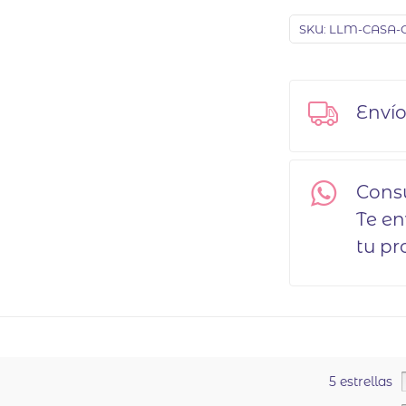
SKU:
LLM-CASA-C
Envío
Cons
Te e
tu pr
5 estrellas