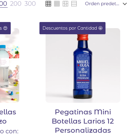
100
200
300
s 😍
Descuentos por Cantidad 🤩
ellas
Pegatinas Mini
zo
Botellas Larios 12
Personalizadas
o con: