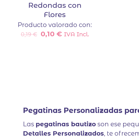
Redondas con
Flores
Producto valorado con:
El
El
0,10
€
IVA Incl.
0,19
€
precio
precio
original
actual
era:
es:
0,19 €.
0,10 €.
Pegatinas Personalizadas par
Las
pegatinas bautizo
son ese peque
Detalles Personalizados
, te ofrec