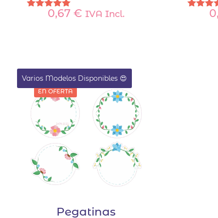
0,67
€
0
IVA Incl.
Valorado
Valora
con
con
5.00
5.00
de 5
de 
Varios Modelos Disponibles 😍
EN OFERTA
Pegatinas