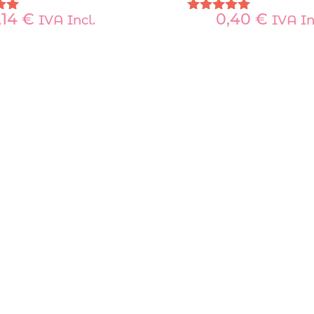
,14
€
0,40
€
IVA Incl.
IVA In
do
Valorado
con
5.00
5
de 5