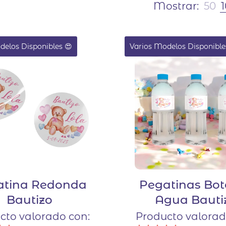
Mostrar:
50
delos Disponibles 😍
Varios Modelos Disponible
atina Redonda
Pegatinas Bot
Bautizo
Agua Bauti
cto valorado con:
Producto valorad