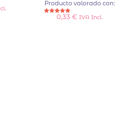
Producto valorado con:
cl.
0,33
€
IVA Incl.
Valorado
con
5.00
de 5