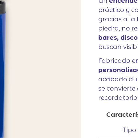
Un
encende
práctico y c
gracias a la
piedra, no r
bares, disc
buscan visib
Fabricado e
personaliza
acabado dur
se convierte
recordatorio
Caracterí
Tipo