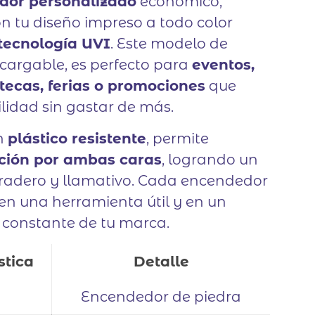
dor personalizado
económico,
on tu diseño impreso a todo color
tecnología UVI
. Este modelo de
ecargable, es perfecto para
eventos,
otecas, ferias o promociones
que
ilidad sin gastar de más.
n
plástico resistente
, permite
ción por ambas caras
, logrando un
adero y llamativo. Cada encendedor
 en una herramienta útil y en un
 constante de tu marca.
stica
Detalle
Encendedor de piedra