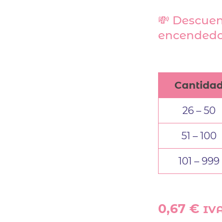
💸 Descuen
encendedo
Cantida
26 – 50
51 – 100
101 – 999
0,67
€
IVA