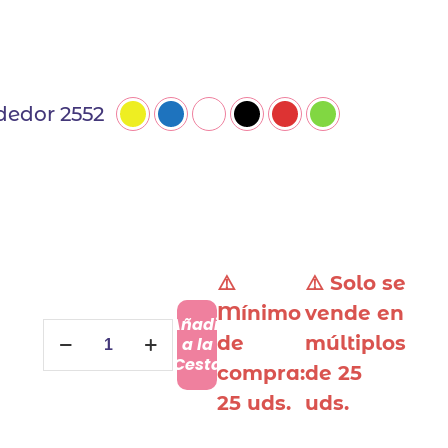
dedor 2552
⚠️
⚠️ Solo se
Mínimo
vende en
Añadir
Encendedores
de
múltiplos
a la
Personalizados
Cesta
compra:
de 25
cantidad
25 uds.
uds.