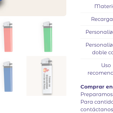
Materi
Recarga
Personaliz
Personaliz
doble c
Uso
recomen
Comprar en
Preparamos 
Para cantida
contáctanos