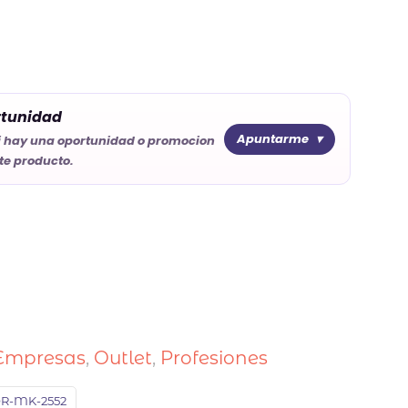
rtunidad
Apuntarme
i hay una oportunidad o promocion
te producto.
Empresas
,
Outlet
,
Profesiones
R-MK-2552