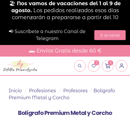
🏖️
Nos vamos de vacaciones del 1 al 9 de
agosto.
Los pedidos realizados esos días
comenzarán a prepararse a partir del 10
📢 Suscríbete a nuestro Canal de
Ir al canal
Telegram
🛻 Envíos Gratis desde 60 €
0
0
Inicio
/
Profesiones
/
Profesores
/
Bolígrafo
Premium Metal y Corcho
Bolígrafo Premium Metal y Corcho