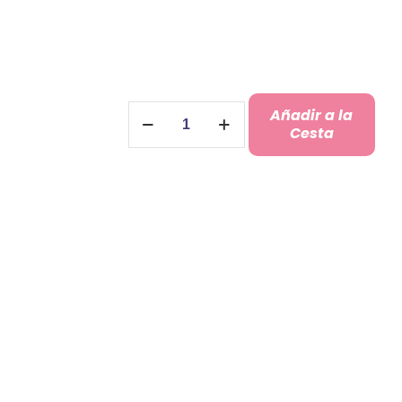
Bolígrafo
Añadir a la
Premium
Cesta
Metal
y
Corcho
cantidad