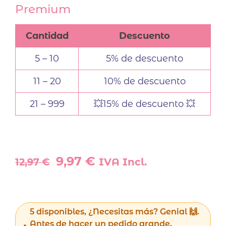
Premium
Cantidad
Descuento
5 – 10
5% de descuento
11 – 20
10% de descuento
21 – 999
💥15% de descuento 💥
El
El
9,97
€
12,97
€
IVA Incl.
precio
precio
original
actual
era:
es:
12,97 €.
9,97 €.
5 disponibles, ¿Necesitas más? Genial 🙌.
Antes de hacer un pedido grande,