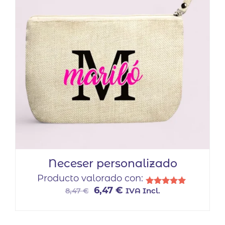
Neceser personalizado
Producto valorado con:
El
El
6,47
€
IVA Incl.
8,47
€
Valorado
con
precio
precio
5.00
original
actual
de 5