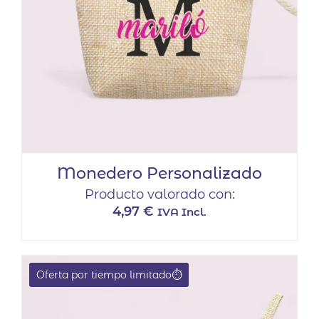
Monedero Personalizado
Producto valorado con:
4,97
€
IVA Incl.
Oferta por tiempo limitado⏱️
EN OFERTA