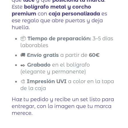
que
luce
y que
posiciona tu marca
.
Este
bolígrafo metal y corcho
premium
con
caja personalizada
es
ese regalo que abre puertas y deja
huella.
📦
Tiempo de preparación:
3–5 días
laborables
🚚
Envío gratis
a partir de
60€
✒️
Grabado
en el bolígrafo
(elegante y permanente)
🎨
Impresión UVI
a color en la tapa
de la caja
Haz tu pedido y recibe un set listo para
entregar, con la imagen que tu marca
merece.