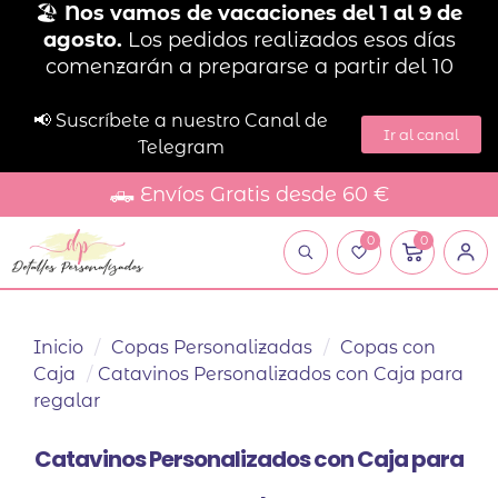
🏖️
Nos vamos de vacaciones del 1 al 9 de
agosto.
Los pedidos realizados esos días
comenzarán a prepararse a partir del 10
📢 Suscríbete a nuestro Canal de
Ir al canal
Telegram
🛻 Envíos Gratis desde 60 €
0
0
Inicio
/
Copas Personalizadas
/
Copas con
Caja
/
Catavinos Personalizados con Caja para
regalar
Catavinos Personalizados con Caja para