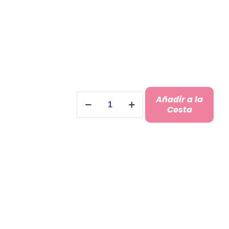
Catavinos
Añadir a la
Personalizados
Cesta
con
Caja
para
regalar
cantidad