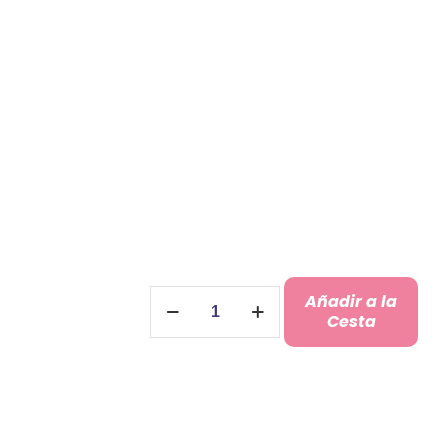
Copas
Añadir a la
Grabadas
Cesta
Boda
con
Caja
cantidad