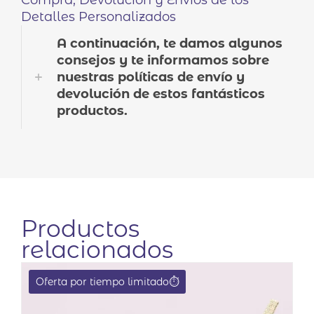
Compra, Devolución y Envíos de los
Detalles Personalizados
A continuación, te damos algunos
consejos y te informamos sobre
nuestras políticas de envío y
devolución de estos fantásticos
productos.
Productos
relacionados
Oferta por tiempo limitado⏱️
EN OFERTA