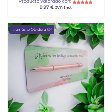
Producto valorado con:
9,97
€
IVA Incl.
Valorado
con
5.00
de 5
¡Jamás lo Olvidará 😍!