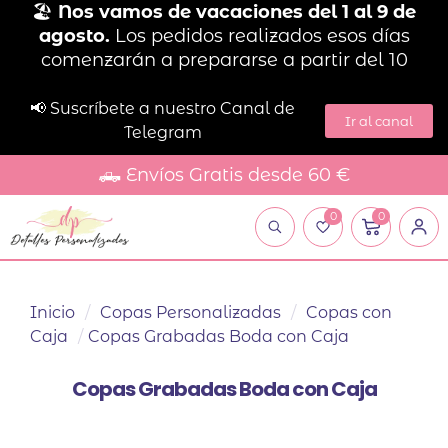
🏖️
Nos vamos de vacaciones del 1 al 9 de
agosto.
Los pedidos realizados esos días
comenzarán a prepararse a partir del 10
📢 Suscríbete a nuestro Canal de
Ir al canal
Telegram
🛻 Envíos Gratis desde 60 €
0
0
Inicio
/
Copas Personalizadas
/
Copas con
Caja
/
Copas Grabadas Boda con Caja
Copas Grabadas Boda con Caja