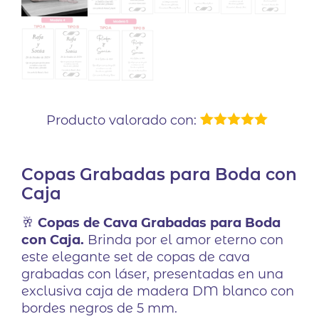
Producto valorado con:
1
Valorado
con
5.00
de
5 en base
Copas Grabadas para Boda con
a
valoración
de un
Caja
cliente
🥂
Copas de Cava Grabadas para Boda
con Caja.
Brinda por el amor eterno con
este elegante set de copas de cava
grabadas con láser, presentadas en una
exclusiva caja de madera DM blanco con
bordes negros de 5 mm.