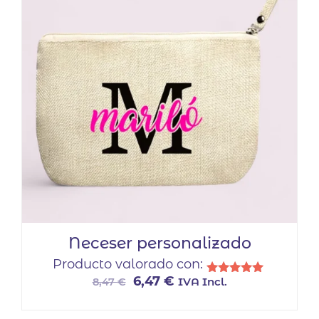
Neceser personalizado
Producto valorado con:
El
El
6,47
€
IVA Incl.
8,47
€
Valorado
con
precio
precio
5.00
original
actual
de 5