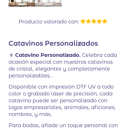
Producto valorado con:
1
Valorado
con
5.00
de
5 en base
Catavinos Personalizados
a
valoración
de un
cliente
🍷
Catavino Personalizado.
Celebra cada
ocasión especial con nuestros catavinos
de cristal, elegantes y completamente
personalizables. .
Disponible con impresión DTF UV a todo
color o grabado láser de precisión, cada
catavino puede ser personalizado con
logos empresariales, animales, aficiones,
nombres, y más.
Para bodas, añade un toque personal con