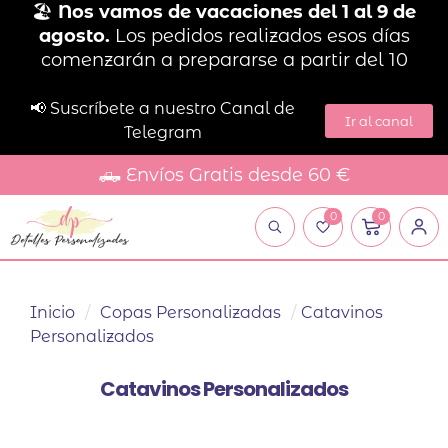
🏖️
Nos vamos de vacaciones del 1 al 9 de
agosto.
Los pedidos realizados esos días
comenzarán a prepararse a partir del 10
📢 Suscríbete a nuestro Canal de
Ir al canal
Telegram
🛻 Envíos Gratis desde 60 €
0
0
Inicio
/
Copas Personalizadas
/
Catavinos
Personalizados
Catavinos Personalizados