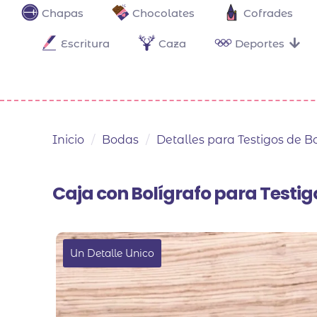
Chapas
Chocolates
Cofrades
Escritura
Caza
Deportes
Inicio
/
Bodas
/
Detalles para Testigos de 
Caja con Bolígrafo para Testig
EN OFERTA