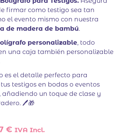
Bolígrafo para Testigos.
Asegura
de firmar como testigo sea tan
mo el evento mismo con nuestra
ja de madera de bambú
.
olígrafo personalizable
, todo
en una caja también personalizable
.
o es el detalle perfecto para
tus testigos en bodas o eventos
, añadiendo un toque de clase y
adero. 🖊️🎁
El
97
€
IVA Incl.
cio
precio