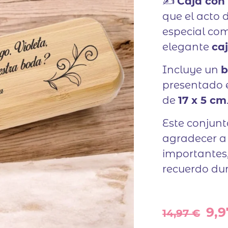
✍️
Caja con 
que el acto 
especial co
elegante
ca
Incluye un
b
presentado 
de
17 x 5 cm
Este conjunt
agradecer a 
importantes
recuerdo dur
El
9,
14,97
€
pre