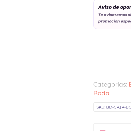
Aviso de opo
Te avisaremos s
promocion espec
Categorías:
Boda
SKU:
BD-CAJA-BO