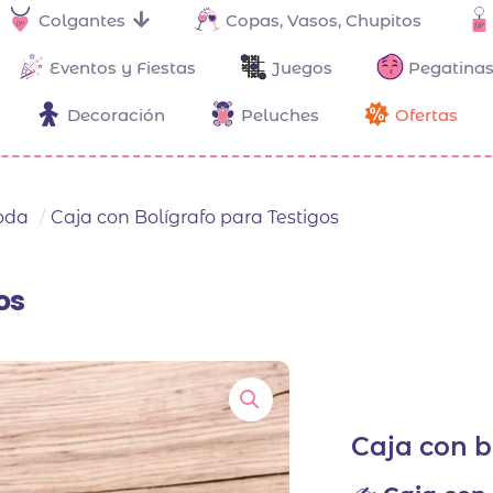
Colgantes
Copas, Vasos, Chupitos
Eventos y Fiestas
Juegos
Pegatinas
Decoración
Peluches
Ofertas
Boda
/
Caja con Bolígrafo para Testigos
os
Caja con b