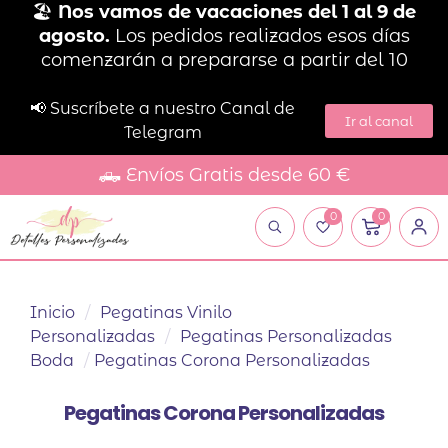
🏖️
Nos vamos de vacaciones del 1 al 9 de
agosto.
Los pedidos realizados esos días
comenzarán a prepararse a partir del 10
📢 Suscríbete a nuestro Canal de
Ir al canal
Telegram
🛻 Envíos Gratis desde 60 €
0
0
Inicio
/
Pegatinas Vinilo
Personalizadas
/
Pegatinas Personalizadas
Boda
/
Pegatinas Corona Personalizadas
Pegatinas Corona Personalizadas