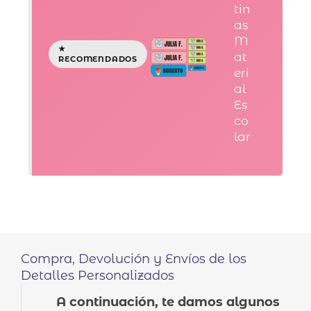
tin
as
M
at
eri
al
Es
co
lar
Compra, Devolución y Envíos de los
Detalles Personalizados
A continuación, te damos algunos