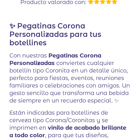
Producto valorado con:
1
Valorado
con
5.00
de
5 en base
✨ Pegatinas Corona
a
valoración
de un
Personalizadas para tus
cliente
botellines
Con nuestras
Pegatinas Corona
Personalizadas
conviertes cualquier
botellín tipo Coronita en un detalle único,
perfecto para fiestas, eventos, reuniones
familiares o celebraciones con amigos. Un
gesto sencillo que transforma una bebida
de siempre en un recuerdo especial. ✨
Están indicadas para botellines de
cerveza tipo Corona/Coronitas y se
imprimen en
vinilo de acabado brillante
a todo color
, para que tus diseños,