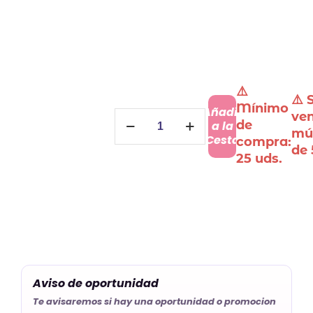
⚠️
⚠️ 
Mínimo
Añadir
Pegatinas
ve
de
a la
Corona
múl
Cesta
compra:
Personalizadas
de 
25 uds.
cantidad
Aviso de oportunidad
Te avisaremos si hay una oportunidad o promocion