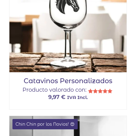
Catavinos Personalizados
Producto valorado con:
9,97
€
IVA Incl.
Valorado
con
5.00
de 5
Chin Chin por los Novios! 😍