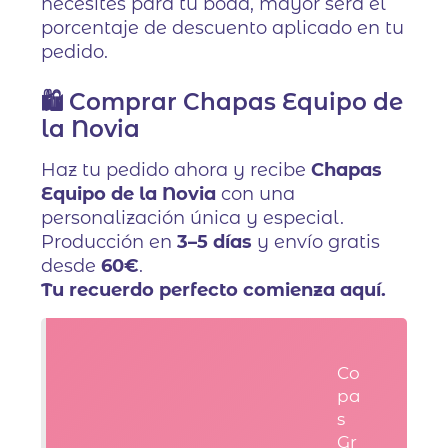
necesites para tu boda, mayor será el
porcentaje de descuento aplicado en tu
pedido.
🛍️ Comprar Chapas Equipo de
la Novia
Haz tu pedido ahora y recibe
Chapas
Equipo de la Novia
con una
personalización única y especial.
Producción en
3–5 días
y envío gratis
desde
60€
.
Tu recuerdo perfecto comienza aquí.
Co
pa
s
Gr