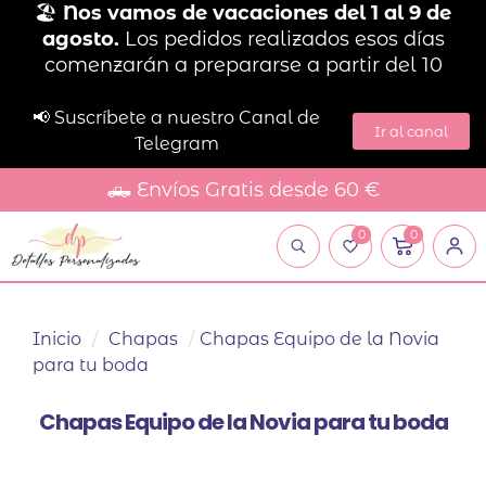
🏖️
Nos vamos de vacaciones del 1 al 9 de
agosto.
Los pedidos realizados esos días
comenzarán a prepararse a partir del 10
📢 Suscríbete a nuestro Canal de
Ir al canal
Telegram
🛻 Envíos Gratis desde 60 €
0
0
Inicio
/
Chapas
/
Chapas Equipo de la Novia
para tu boda
Chapas Equipo de la Novia para tu boda