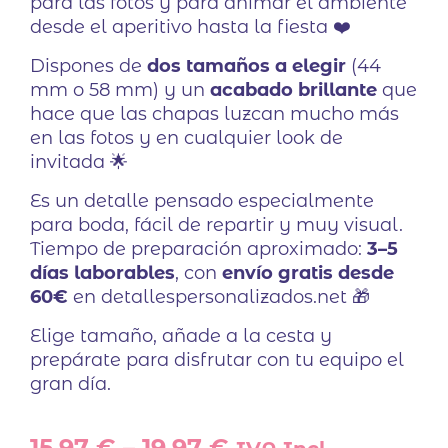
para las fotos y para animar el ambiente
desde el aperitivo hasta la fiesta ❤️
Dispones de
dos tamaños a elegir
(44
mm o 58 mm) y un
acabado brillante
que
hace que las chapas luzcan mucho más
en las fotos y en cualquier look de
invitada 🌟
Es un detalle pensado especialmente
para boda, fácil de repartir y muy visual.
Tiempo de preparación aproximado:
3–5
días laborables
, con
envío gratis desde
60€
en detallespersonalizados.net 🎁
Elige tamaño, añade a la cesta y
prepárate para disfrutar con tu equipo el
gran día.
15,97
€
–
19,97
€