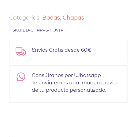
Este
producto
Categorías:
Bodas
,
Chapas
tiene
múltiples
SKU:
BD-CHAPAS-NOVIA
variantes.
Las
opciones
Envíos Gratis desde 60€
se
pueden
elegir
Consúltanos por Whatsapp
en
Te enviaremos una imagen previa
la
de tu producto personalizado.
página
de
producto