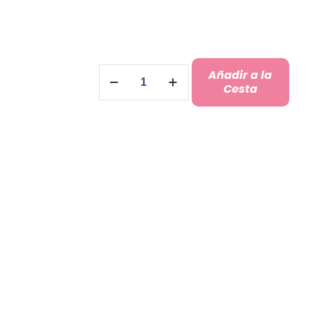
Chapas
Añadir a la
Equipo
Cesta
de
la
Novia
para
tu
boda
cantidad