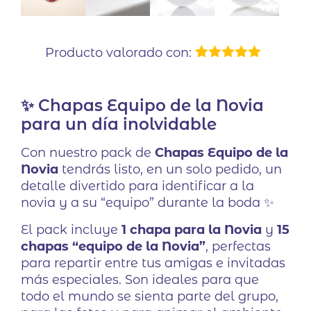
Producto valorado con:
1
Valorado
con
5.00
de
5 en base
✨ Chapas Equipo de la Novia
a
valoración
de un
para un día inolvidable
cliente
Con nuestro pack de
Chapas Equipo de la
Novia
tendrás listo, en un solo pedido, un
detalle divertido para identificar a la
novia y a su “equipo” durante la boda ✨
El pack incluye
1 chapa para la Novia
y
15
chapas “equipo de la Novia”
, perfectas
para repartir entre tus amigas e invitadas
más especiales. Son ideales para que
todo el mundo se sienta parte del grupo,