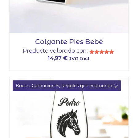
Colgante Pies Bebé
Producto valorado con:
14,97
€
IVA Incl.
Valorado
con
5.00
de 5
Bodas, Comuniones, Regalos que enamoran 😍