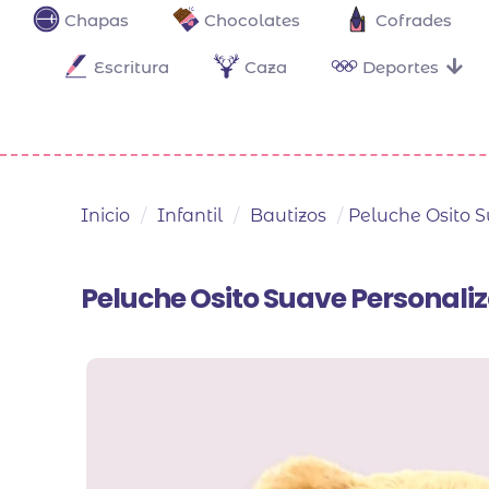
Chapas
Chocolates
Cofrades
Escritura
Caza
Deportes
Inicio
/
Infantil
/
Bautizos
/
Peluche Osito 
Peluche Osito Suave Personali