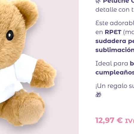
🌿
Peluche O
detalle con 
Este adorabl
en
RPET
(mat
sudadera pe
sublimació
Ideal para
b
cumpleaño
¡Un regalo s
🎁
12,97
€
IV