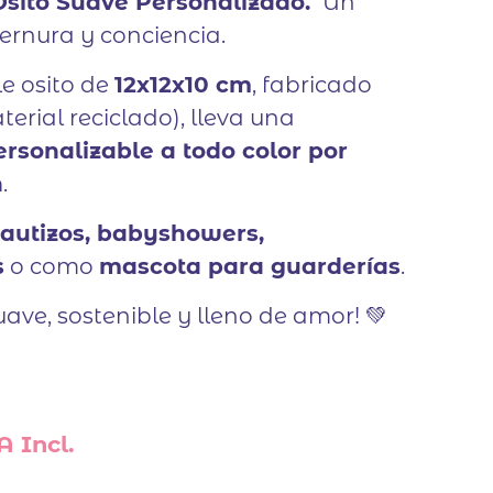
sito Suave Personalizado.
Un
ternura y conciencia.
e osito de
12x12x10 cm
, fabricado
erial reciclado), lleva una
rsonalizable a todo color por
n
.
autizos, babyshowers,
s
o como
mascota para guarderías
.
uave, sostenible y lleno de amor! 💚
A Incl.