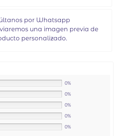
últanos por Whatsapp
nviaremos una imagen previa de
oducto personalizado.
0%
0%
0%
0%
0%