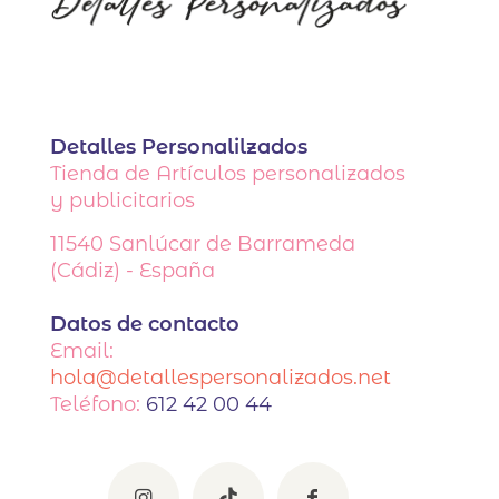
en
la
página
de
producto
Detalles Personalilzados
Tienda de Artículos personalizados
y publicitarios
11540
Sanlúcar de Barrameda
(Cádiz) - España
Datos de contacto
Email:
hola@detallespersonalizados.net
Teléfono:
612 42 00 44