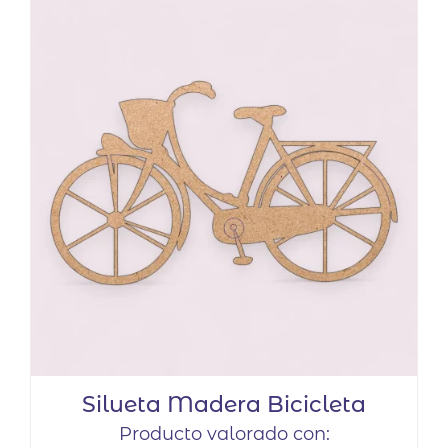
tiene
múltiples
variantes.
Las
opciones
se
pueden
elegir
en
la
página
de
producto
Silueta Madera Bicicleta
Producto valorado con: