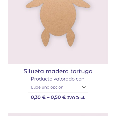
Silueta madera tortuga
Producto valorado con:
0,30
€
–
0,50
€
IVA Incl.
Este
producto