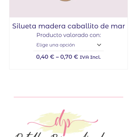
Silueta madera caballito de mar
Producto valorado con:
0,40
€
–
0,70
€
IVA Incl.
Este
producto
tiene
múltiples
variantes.
Las
opciones
se
pueden
elegir