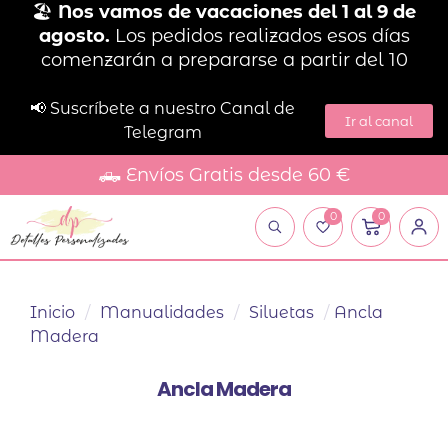
🏖️
Nos vamos de vacaciones del 1 al 9 de
agosto.
Los pedidos realizados esos días
comenzarán a prepararse a partir del 10
📢 Suscríbete a nuestro Canal de
Ir al canal
Telegram
🛻 Envíos Gratis desde 60 €
0
0
Inicio
/
Manualidades
/
Siluetas
/
Ancla
Madera
Ancla Madera