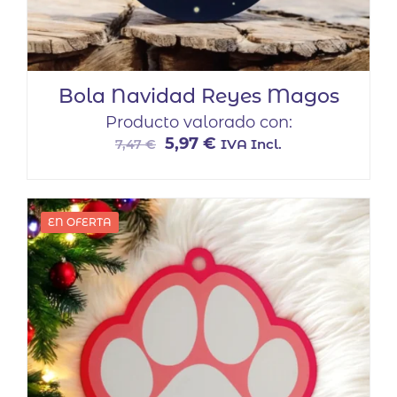
Bola Navidad Reyes Magos
Producto valorado con:
El
El
5,97
€
IVA Incl.
7,47
€
precio
precio
original
actual
era:
es:
EN OFERTA
7,47 €.
5,97 €.