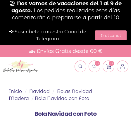
🏖️
Nos vamos de vacaciones del 1 al 9 de
agosto.
Los pedidos realizados esos días
comenzarán a prepararse a partir del 10
📢 Suscríbete a nuestro Canal de
Ir al canal
Telegram
🛻 Envíos Gratis desde 60 €
0
0
Inicio
/
Navidad
/
Bolas Navidad
Madera
/
Bola Navidad con Foto
Bola Navidad con Foto