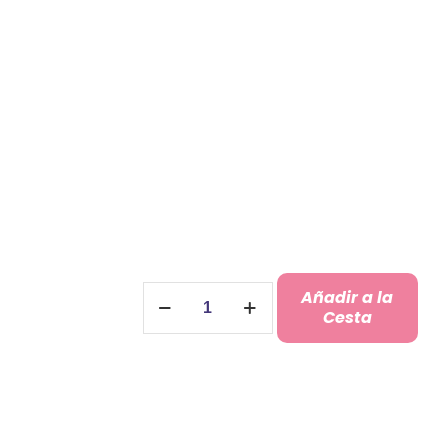
Bola
Añadir a la
Navidad
Cesta
con
Foto
cantidad