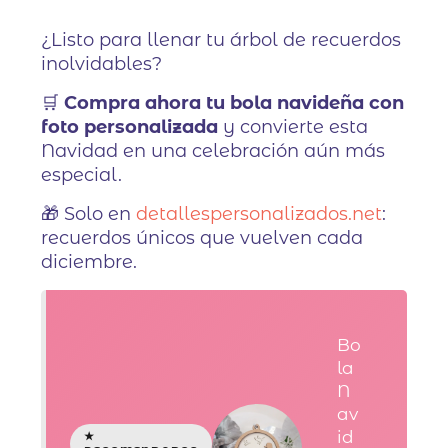
¿Listo para llenar tu árbol de recuerdos
inolvidables?
🛒
Compra ahora tu bola navideña con
foto personalizada
y convierte esta
Navidad en una celebración aún más
especial.
🎁 Solo en
detallespersonalizados.net
:
recuerdos únicos que vuelven cada
diciembre.
Bo
la
N
av
id