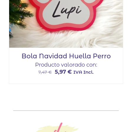
Bola Navidad Huella Perro
Producto valorado con:
El
El
5,97
€
IVA Incl.
7,47
€
precio
precio
original
actual
era:
es:
7,47 €.
5,97 €.