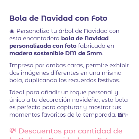
5
Valorado
con
5.00
de
5 en base
Bola de Navidad con Foto
a
valoraciones
de clientes
🎄 Personaliza tu árbol de Navidad con
esta encantadora
bola de Navidad
personalizada con foto
fabricada en
madera sostenible DM de 5mm
.
Impresa por ambas caras, permite exhibir
dos imágenes diferentes en una misma
bola, duplicando los recuerdos festivos.
Ideal para añadir un toque personal y
único a tu decoración navideña, esta bola
es perfecta para capturar y mostrar tus
momentos favoritos de la temporada. 📸✨
💸 Descuentos por cantidad de