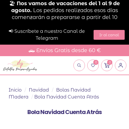
🏖️
Nos vamos de vacaciones del 1 al 9 de
agosto.
Los pedidos realizados esos días
comenzarán a prepararse a partir del 10
📢 Suscríbete a nuestro Canal de
Ir al canal
Telegram
🛻 Envíos Gratis desde 60 €
0
0
Inicio
/
Navidad
/
Bolas Navidad
Madera
/
Bola Navidad Cuenta Atrás
Bola Navidad Cuenta Atrás