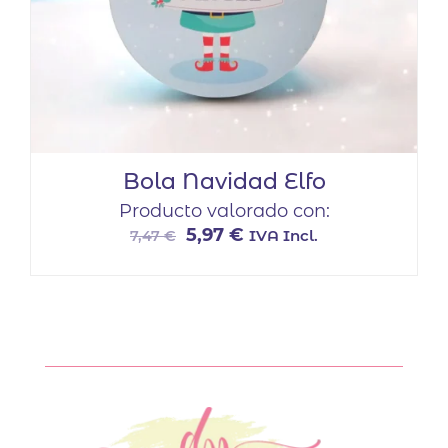
Bola Navidad Elfo
Producto valorado con:
El
El
5,97
€
IVA Incl.
7,47
€
precio
precio
original
actual
era:
es:
7,47 €.
5,97 €.