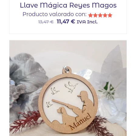
Llave Mágica Reyes Magos
Producto valorado con:
El
El
11,47
€
IVA Incl.
13,47
€
Valorado
con
precio
precio
5.00
original
actual
de 5
era:
es:
13,47 €.
11,47 €.