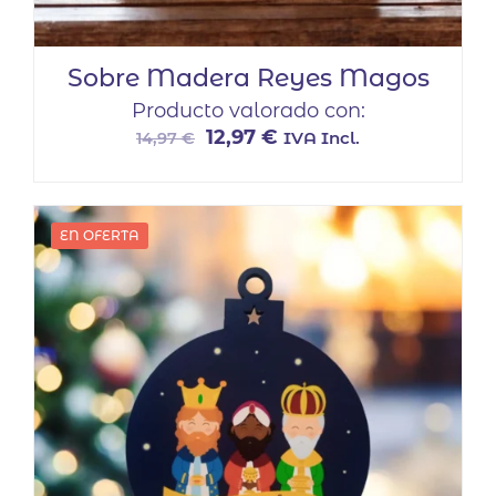
Sobre Madera Reyes Magos
Producto valorado con:
El
El
12,97
€
IVA Incl.
14,97
€
precio
precio
original
actual
era:
es:
EN OFERTA
14,97 €.
12,97 €.