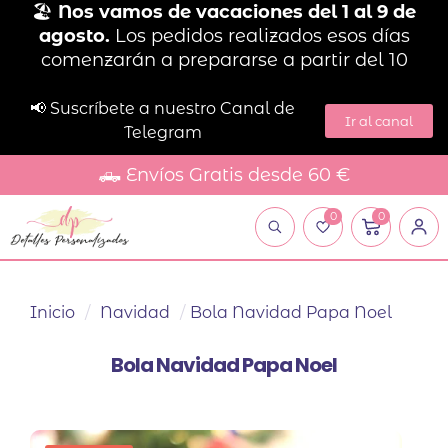
🏖️
Nos vamos de vacaciones del 1 al 9 de
agosto.
Los pedidos realizados esos días
comenzarán a prepararse a partir del 10
📢 Suscríbete a nuestro Canal de
Ir al canal
Telegram
🛻 Envíos Gratis desde 60 €
0
0
Inicio
/
Navidad
/
Bola Navidad Papa Noel
Bola Navidad Papa Noel