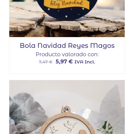
Bola Navidad Reyes Magos
Producto valorado con:
El
El
5,97
€
IVA Incl.
7,47
€
precio
precio
original
actual
era:
es:
7,47 €.
5,97 €.