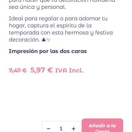
para hacer que tu decoración navideña
sea única y personal.
Ideal para regalar o para adornar tu
hogar, captura el espíritu de la
temporada con esta hermosa y festiva
decoración. 🎄✨
Impresión por las dos caras
El
El
5,97
€
7,47
€
IVA Incl.
precio
precio
original
actual
era:
es:
7,47 €.
5,97 €.
Bola
Añadir a la
Navidad
Cesta