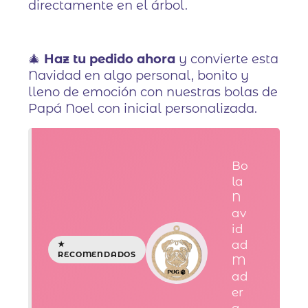
directamente en el árbol.
🎄
Haz tu pedido ahora
y convierte esta
Navidad en algo personal, bonito y
lleno de emoción con nuestras bolas de
Papá Noel con inicial personalizada.
Bo
la
N
av
id
ad
M
ad
er
a