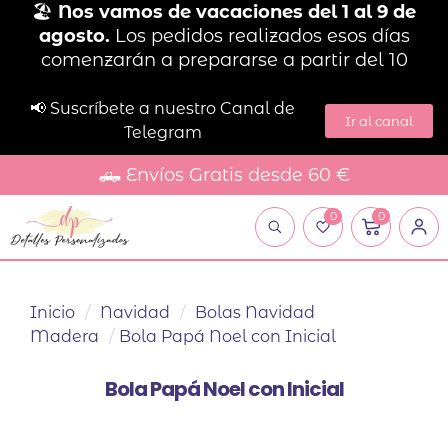
🏖️
Nos vamos de vacaciones del 1 al 9 de
agosto.
Los pedidos realizados esos días
comenzarán a prepararse a partir del 10
📢 Suscríbete a nuestro Canal de
Ir al canal
Telegram
🛻 Envíos Gratis desde 60 €
0
0
Inicio
/
Navidad
/
Bolas Navidad
Madera
/
Bola Papá Noel con Inicial
Bola Papá Noel con Inicial