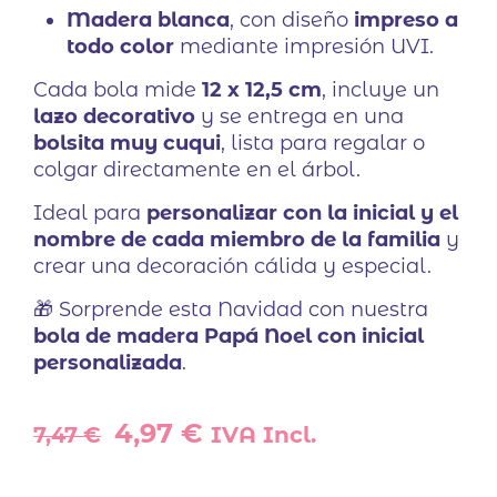
Madera blanca
, con diseño
impreso a
todo color
mediante impresión UVI.
Cada bola mide
12 x 12,5 cm
, incluye un
lazo decorativo
y se entrega en una
bolsita muy cuqui
, lista para regalar o
colgar directamente en el árbol.
Ideal para
personalizar con la inicial y el
nombre de cada miembro de la familia
y
crear una decoración cálida y especial.
🎁 Sorprende esta Navidad con nuestra
bola de madera Papá Noel con inicial
personalizada
.
El
El
4,97
€
7,47
€
IVA Incl.
precio
precio
original
actual