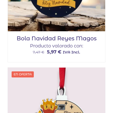
Bola Navidad Reyes Magos
Producto valorado con:
El
El
5,97
€
IVA Incl.
7,47
€
precio
precio
original
actual
era:
es:
EN OFERTA
7,47 €.
5,97 €.