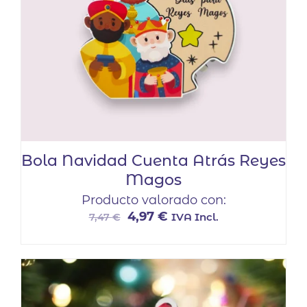
Bola Navidad Cuenta Atrás Reyes
Magos
Producto valorado con:
El
El
4,97
€
IVA Incl.
7,47
€
precio
precio
original
actual
era:
es:
7,47 €.
4,97 €.