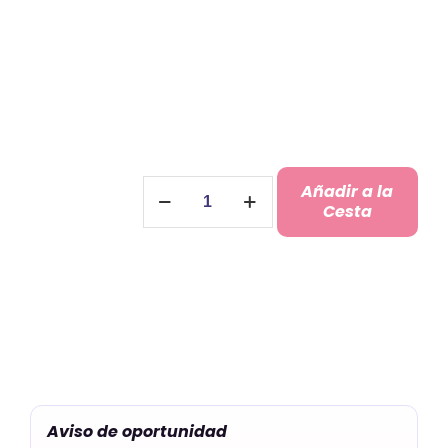
era:
es:
7,47 €.
4,97 €.
Bola
Añadir a la
Papá
Cesta
Noel
con
Inicial
cantidad
Aviso de oportunidad