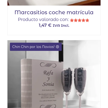
Marcasitios coche matrícula
Producto valorado con:
1,47
€
IVA Incl.
Valorado
con
5.00
de 5
Chin Chin por los Novios! 😍