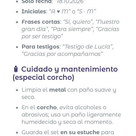
Solo fecha
:
“18.10.2026”
Iniciales
:
“A ♥ M”
o
“S · M”
Frases cortas
:
“Sí, quiero”
,
“Nuestro
gran día”
,
“Para siempre”
,
“Gracias
por ser testigo”
Para testigos
:
“Testigo de Lucía”
,
“Gracias por acompañarnos”
🧴 Cuidado y mantenimiento
(especial corcho)
Limpia el
metal
con paño suave y
seco.
En el
corcho
, evita alcoholes o
abrasivos; usa un paño ligeramente
humedecido y seca al momento.
Guarda el set
en su estuche
para