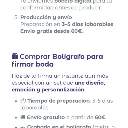
Te enviamos
boceto digital
para tu
conformidad antes de producir.
Producción y envío
Preparación en
3–5 días laborables
.
Envío gratis desde 60€
.
🛍️ Comprar
Bolígrafo para
firmar boda
Haz de la firma un instante aún más
especial con un set que
une diseño,
emoción y personalización
.
📦
Tiempo de preparación
: 3–5 días
laborables
🚚
Envío gratuito
a partir de
60€
✒️
Grabado en el bolígrafo
(metal o