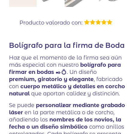
Producto valorado con:
1
Valorado
con
5.00
de
5 en base
Bolígrafo para la firma de Boda
a
valoración
de un
cliente
Haz que el momento de la firma sea aún
más especial con nuestro
bolígrafo para
firmar en bodas
✒️💍. Un diseño
premium, giratorio y elegante
, fabricado
con
cuerpo metálico y detalles en corcho
natural
que aportan calidez y distinción.
Se puede
personalizar mediante grabado
láser
en la parte metálica o de corcho,
añadiendo los
nombres de los novios, la
fecha o un diseño simbólico
como anillos