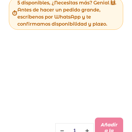
12,97 €.
9,97 €.
5 disponibles, ¿Necesitas más? Genial 🙌.
Antes de hacer un pedido grande,
escríbenos por WhatsApp y te
confirmamos disponibilidad y plazo.
Añadir
Bolígrafo
a la