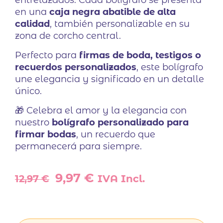
entrelazados. Cada bolígrafo se presenta
en una
caja negra abatible de alta
calidad
, también personalizable en su
zona de corcho central.
Perfecto para
firmas de boda, testigos o
recuerdos personalizados
, este bolígrafo
une elegancia y significado en un detalle
único.
🎁 Celebra el amor y la elegancia con
nuestro
bolígrafo personalizado para
firmar bodas
, un recuerdo que
permanecerá para siempre.
El
El
9,97
€
12,97
€
IVA Incl.
precio
precio
original
actual
era:
es: