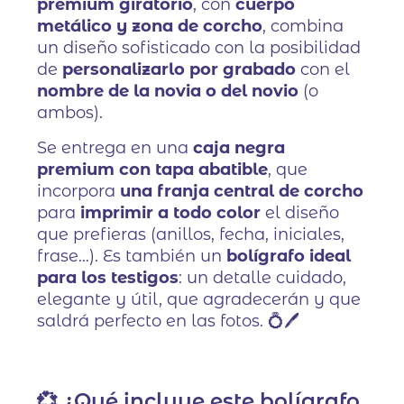
premium giratorio
, con
cuerpo
metálico y zona de corcho
, combina
un diseño sofisticado con la posibilidad
de
personalizarlo por grabado
con el
nombre de la novia o del novio
(o
ambos).
Se entrega en una
caja negra
premium con tapa abatible
, que
incorpora
una franja central de corcho
para
imprimir a todo color
el diseño
que prefieras (anillos, fecha, iniciales,
frase…). Es también un
bolígrafo ideal
para los testigos
: un detalle cuidado,
elegante y útil, que agradecerán y que
saldrá perfecto en las fotos. 💍🖊️
💞 ¿Qué incluye este bolígrafo