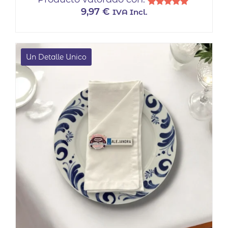
9,97
€
IVA Incl.
Valorado
con
5.00
de 5
Un Detalle Unico