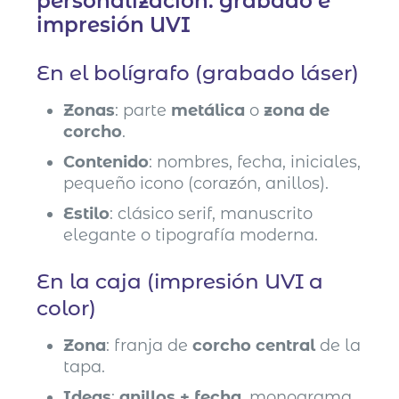
personalización: grabado e
impresión UVI
En el bolígrafo (grabado láser)
Zonas
: parte
metálica
o
zona de
corcho
.
Contenido
: nombres, fecha, iniciales,
pequeño icono (corazón, anillos).
Estilo
: clásico serif, manuscrito
elegante o tipografía moderna.
En la caja (impresión UVI a
color)
Zona
: franja de
corcho central
de la
tapa.
Ideas
:
anillos + fecha
, monograma