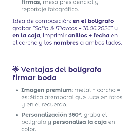
firmas
, mesa presidencial y
reportaje fotográfico.
Idea de composición:
en el bolígrafo
grabar
“Sofía & Marcos – 18.06.2026”
y
en la caja
, imprimir
anillos + fecha
en
el corcho y los
nombres
a ambos lados.
🌟 Ventajas del
bolígrafo
firmar boda
Imagen premium
: metal + corcho =
estética atemporal que luce en fotos
y en el recuerdo.
Personalización 360º
: graba el
bolígrafo y
personaliza la caja
en
color.