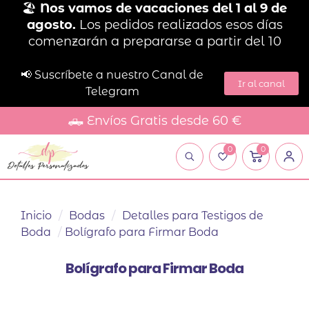
🏖️
Nos vamos de vacaciones del 1 al 9 de
agosto.
Los pedidos realizados esos días
comenzarán a prepararse a partir del 10
📢 Suscríbete a nuestro Canal de
Ir al canal
Telegram
🛻 Envíos Gratis desde 60 €
0
0
Inicio
/
Bodas
/
Detalles para Testigos de
Boda
/
Bolígrafo para Firmar Boda
Bolígrafo para Firmar Boda