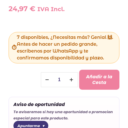
24,97
€
IVA Incl.
7 disponibles, ¿Necesitas más? Genial 🙌.
Antes de hacer un pedido grande,
escríbenos por WhatsApp y te
confirmamos disponibilidad y plazo.
Caja
Añadir a la
de
Cesta
vino
con
accesorios
Aviso de oportunidad
cantidad
Te avisaremos si hay una oportunidad o promocion
especial para este producto.
Apuntarme