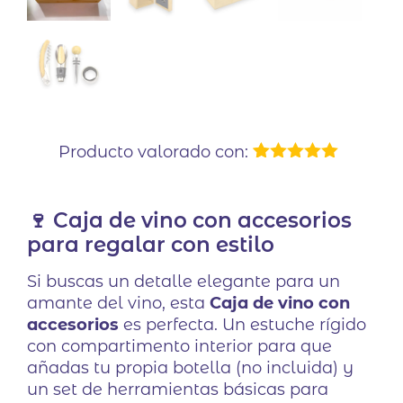
Producto valorado con:
2
Valorado
con
5.00
de
5 en base
🍷 Caja de vino con accesorios
a
valoraciones
para regalar con estilo
de clientes
Si buscas un detalle elegante para un
amante del vino, esta
Caja de vino con
accesorios
es perfecta. Un estuche rígido
con compartimento interior para que
añadas tu propia botella (no incluida) y
un set de herramientas básicas para