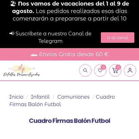
🏖️
Nos vamos de vacaciones del 1 al 9 de
agosto.
Los pedidos realizados esos días
comenzarán a prepararse a partir del 10
📢 Suscríbete a nuestro Canal de
Ir al canal
Telegram
🛻 Envíos Gratis desde 60 €
0
0
Inicio
/
Infantil
/
Comuniones
/
Cuadro
Firmas Balón Futbol
Cuadro Firmas Balón Futbol