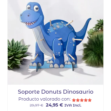
variantes.
Las
opciones
se
pueden
elegir
en
la
página
de
producto
Soporte Donuts Dinosaurio
Producto valorado con:
El
El
24,95
€
IVA Incl.
29,97
€
Valorado
con
precio
precio