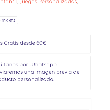
Infantil
,
Juegos Personalizados
,
s
-MK-6112
s Gratis desde 60€
últanos por Whatsapp
nviaremos una imagen previa de
oducto personalizado.