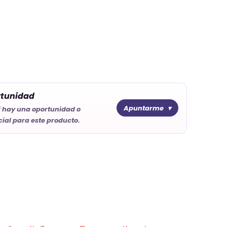
rtunidad
Apuntarme
i hay una oportunidad o
ial para este producto.