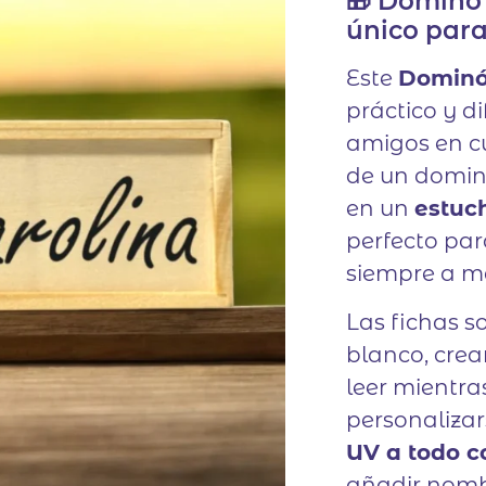
🎁 Dominó
único para
Este
Dominó
práctico y d
amigos en cu
de un dominó
en un
estuc
perfecto par
siempre a m
Las fichas s
blanco, crea
leer mientra
personaliza
UV a todo c
añadir nombr