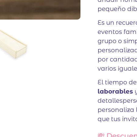
pequeño dibu
Es un recuer
eventos fami
grupo o sim
personaliza
por cantidad,
varios igual
El tiempo d
laborables
y
detallespers
personaliza 
que tus invi
💸 Descuen