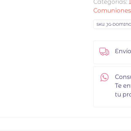
Categorías:
Comunione
SKU:
JG-DOMINO
Envío
Cons
Te e
tu pr