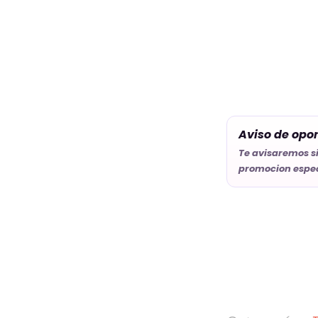
Aviso de opo
Te avisaremos s
promocion espec