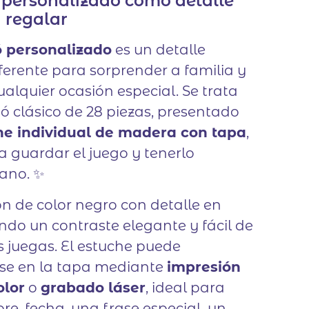
 personalizado como detalle
de un
 regalar
cliente
 personalizado
es un detalle
iferente para sorprender a familia y
alquier ocasión especial. Se trata
 clásico de 28 piezas, presentado
he individual de madera con tapa
,
a guardar el juego y tenerlo
ano. ✨
on de color negro con detalle en
ndo un contraste elegante y fácil de
s juegas. El estuche puede
rse en la tapa mediante
impresión
olor
o
grabado láser
, ideal para
e, fecha, una frase especial, un