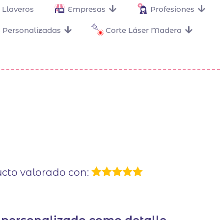
Llaveros
Empresas
Profesiones
 Personalizadas
Corte Láser Madera
cto valorado con:
1
Valorado
con
5.00
de
5 en base
a
valoración