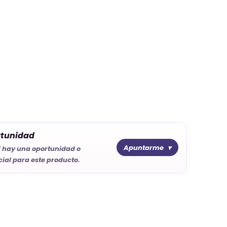
rtunidad
Apuntarme
i hay una oportunidad o
ial para este producto.