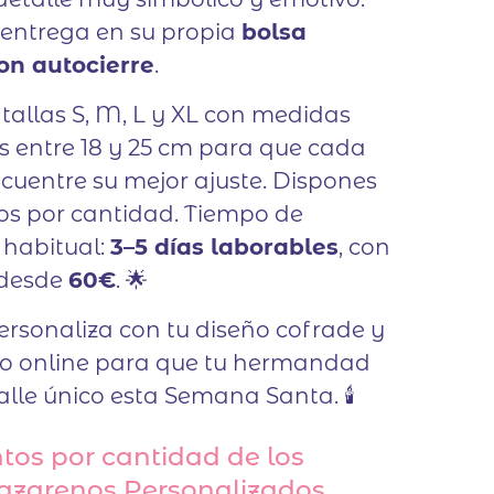
 entrega en su propia
bolsa
con autocierre
.
tallas S, M, L y XL con medidas
 entre 18 y 25 cm para que cada
uentre su mejor ajuste. Dispones
os por cantidad. Tiempo de
 habitual:
3–5 días laborables
, con
 desde
60€
. 🌟
 personaliza con tu diseño cofrade y
do online para que tu hermandad
alle único esta Semana Santa. 🕯️
tos por cantidad de los
azarenos Personalizados