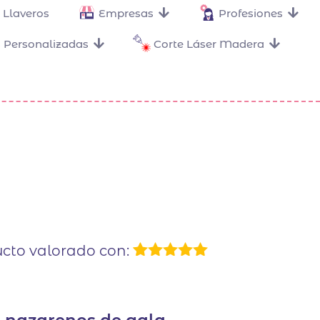
Llaveros
Empresas
Profesiones
 Personalizadas
Corte Láser Madera
cto valorado con:
1
Valorado
con
5.00
de
5 en base
a
valoración