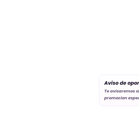
Aviso de opo
Te avisaremos s
promocion espec