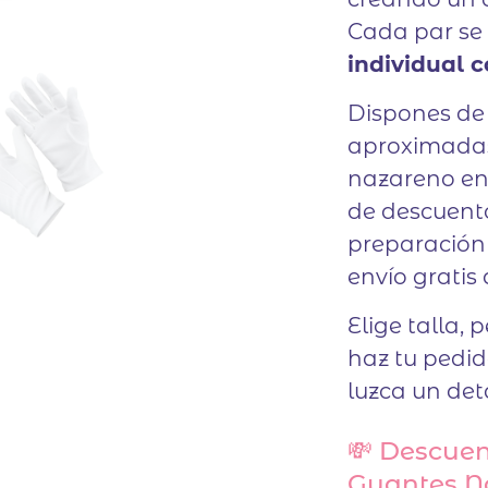
Cada par se
individual 
Dispones de 
aproximadas
nazareno enc
de descuent
preparación
envío gratis
Elige talla,
haz tu pedi
luzca un det
💸 Descuen
Guantes N