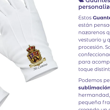
🕊️ Guante
personali
Estos
Guant
están pensa
nazarenos q
vestuario y 
procesión. S
confecciona
para acompa
toque distint
Podemos per
sublimación
hermandad, 
pequeña fras
creando un d