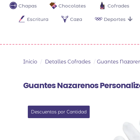
Chapas
Chocolates
Cofrades
Escritura
Caza
Deportes
Inicio
/
Detalles Cofrades
/
Guantes Nazaren
Guantes Nazarenos Personali