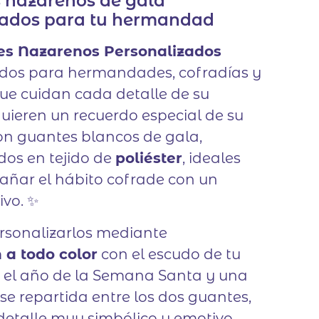
s nazarenos de gala
de un
zados para tu hermandad
cliente
es Nazarenos Personalizados
dos para hermandades, cofradías y
ue cuidan cada detalle de su
quieren un recuerdo especial de su
on guantes blancos de gala,
dos en tejido de
poliéster
, ideales
ñar el hábito cofrade con un
ivo. ✨
sonalizarlos mediante
 a todo color
con el escudo de tu
el año de la Semana Santa y una
e repartida entre los dos guantes,
etalle muy simbólico y emotivo.