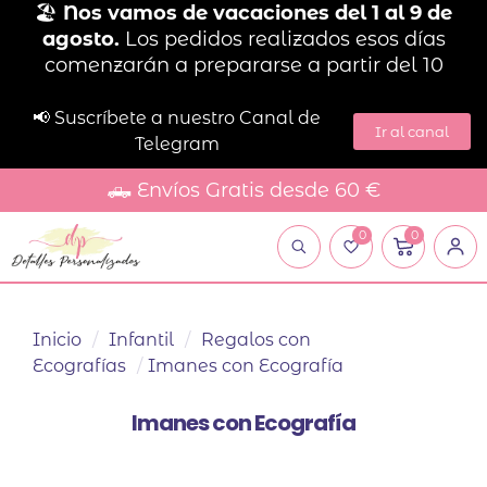
🏖️
Nos vamos de vacaciones del 1 al 9 de
agosto.
Los pedidos realizados esos días
comenzarán a prepararse a partir del 10
📢 Suscríbete a nuestro Canal de
Ir al canal
Telegram
🛻 Envíos Gratis desde 60 €
0
0
Inicio
/
Infantil
/
Regalos con
Ecografías
/
Imanes con Ecografía
Imanes con Ecografía