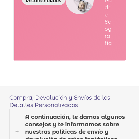
Pa
dr
e
Ec
og
ra
fía
Compra, Devolución y Envíos de los
Detalles Personalizados
A continuación, te damos algunos
consejos y te informamos sobre
nuestras políticas de envío y