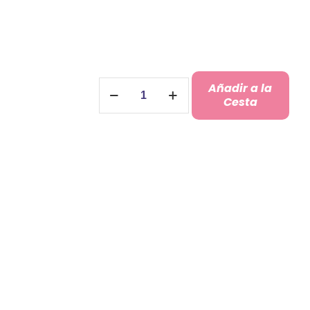
Imanes
Añadir a la
con
Cesta
Ecografía
cantidad