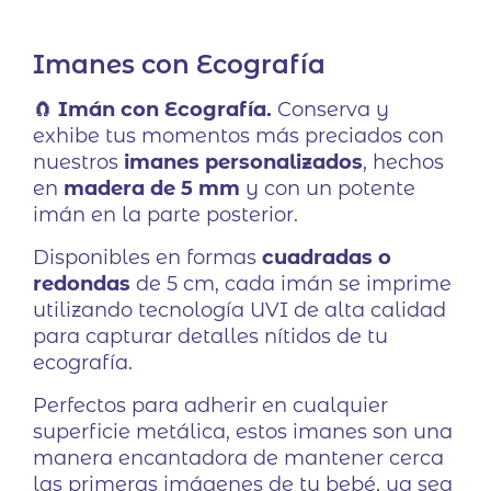
3
Valorado
con
5.00
de
5 en base
Imanes con Ecografía
a
valoraciones
de clientes
🧲
Imán con Ecografía.
Conserva y
exhibe tus momentos más preciados con
nuestros
imanes personalizados
, hechos
en
madera de 5 mm
y con un potente
imán en la parte posterior.
Disponibles en formas
cuadradas o
redondas
de 5 cm, cada imán se imprime
utilizando tecnología UVI de alta calidad
para capturar detalles nítidos de tu
ecografía.
Perfectos para adherir en cualquier
superficie metálica, estos imanes son una
manera encantadora de mantener cerca
las primeras imágenes de tu bebé, ya sea