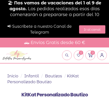
🏖️
Nos vamos de vacaciones del 1 al 9 de
agosto.
Los pedidos realizados esos días
comenzarán a prepararse a partir del 10
📢 Suscríbete a nuestro Canal de
Ir al canal
Telegram
🛻 Envíos Gratis desde 60 €
0
0
Inicio
/
Infantil
/
Bautizos
/
KitKat
Personalizado Bautizo
KitKat Personalizado Bautizo