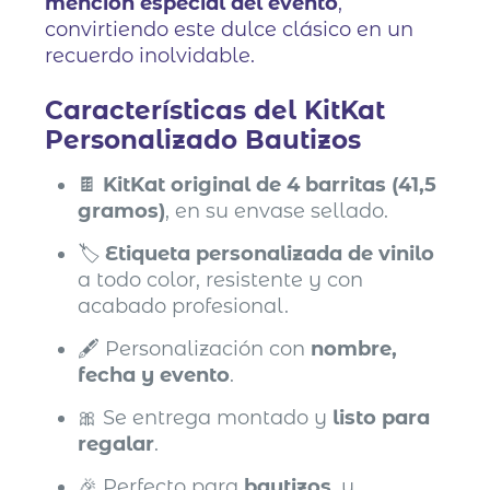
mención especial del evento
,
convirtiendo este dulce clásico en un
recuerdo inolvidable.
Características del KitKat
Personalizado Bautizos
🍫
KitKat original de 4 barritas (41,5
gramos)
, en su envase sellado.
🏷️
Etiqueta personalizada de vinilo
a todo color, resistente y con
acabado profesional.
🖋️ Personalización con
nombre,
fecha y evento
.
🎀 Se entrega montado y
listo para
regalar
.
🎉 Perfecto para
bautizos
, y