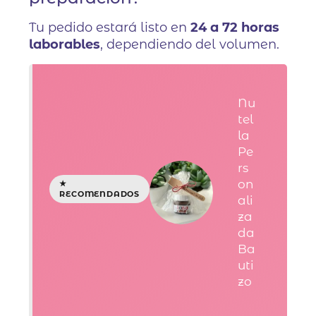
Tu pedido estará listo en
24 a 72 horas
laborables
, dependiendo del volumen.
Nu
tel
la
Pe
rs
on
ali
za
da
Ba
uti
zo