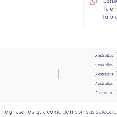
Cons
Te e
tu pr
5 estrellas
4 estrellas
3 estrellas
2 estrellas
.
1 estrella
o hay reseñas que coincidan con sus selecci