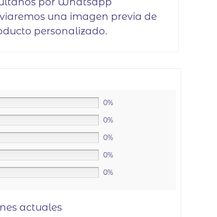
últanos por Whatsapp
nviaremos una imagen previa de
oducto personalizado.
0%
0%
0%
0%
0%
ones actuales