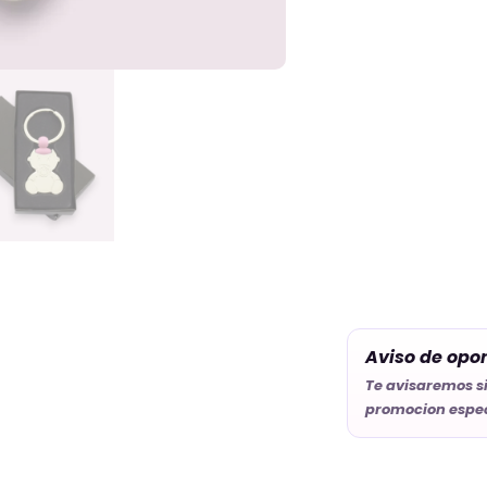
Aviso de opo
Te avisaremos s
promocion espec