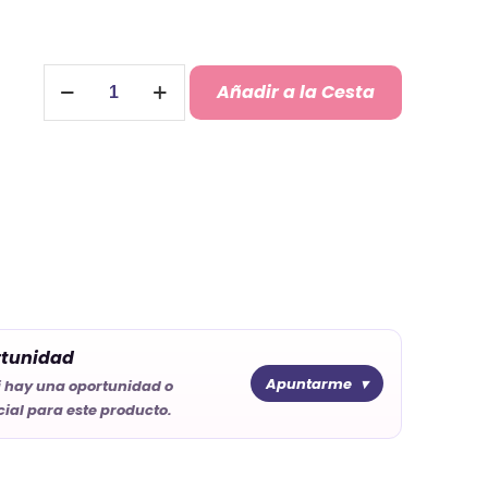
Llavero
Añadir a la Cesta
bebé
cantidad
rtunidad
Apuntarme
i hay una oportunidad o
ial para este producto.