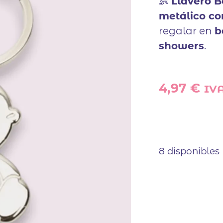
👶
Llavero 
metálico co
regalar en
b
showers
.
4,97
€
IVA
8 disponibles