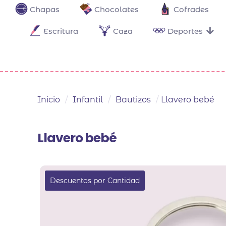
Chapas
Chocolates
Cofrades
Escritura
Caza
Deportes
Inicio
/
Infantil
/
Bautizos
/
Llavero bebé
Llavero bebé