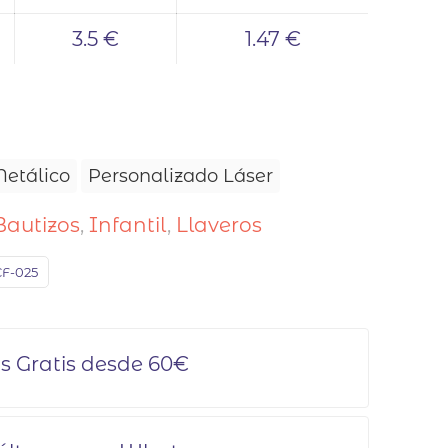
3.5 €
1.47 €
etálico
Personalizado Láser
Bautizos
,
Infantil
,
Llaveros
F-025
s Gratis desde 60€