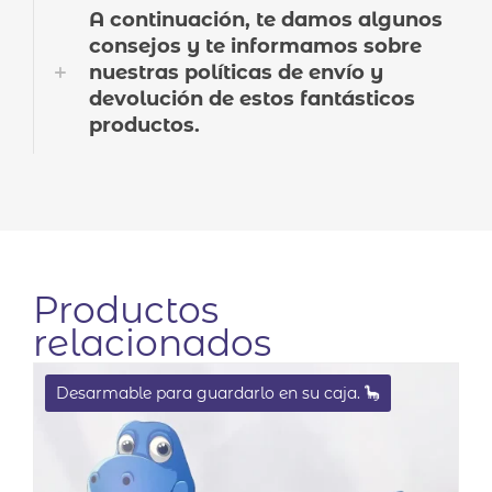
A continuación, te damos algunos
consejos y te informamos sobre
nuestras políticas de envío y
devolución de estos fantásticos
productos.
Productos
relacionados
Desarmable para guardarlo en su caja. 🦕
EN OFERTA