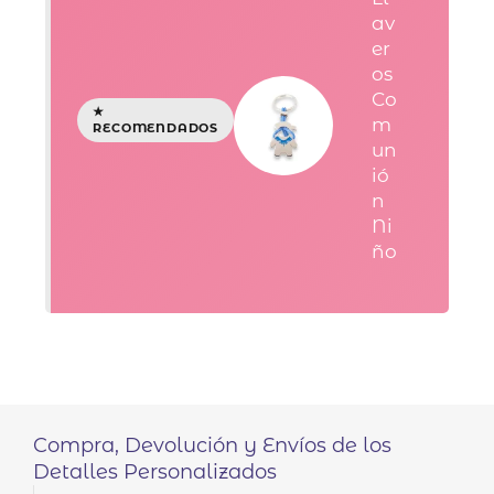
av
er
os
Co
m
un
ió
n
Ni
ño
Compra, Devolución y Envíos de los
Detalles Personalizados