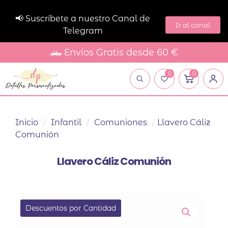
📢 Suscríbete a nuestro Canal de
Ir al canal
Telegram
🛻 Envíos Gratis desde 60 €
0
0
Inicio
/
Infantil
/
Comuniones
/
Llavero Cáliz
Comunión
Llavero Cáliz Comunión