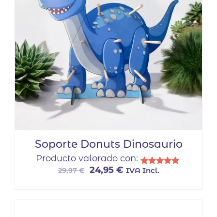
Soporte Donuts Dinosaurio
Producto valorado con:
El
El
24,95
€
IVA Incl.
29,97
€
Valorado
con
precio
precio
5.00
original
actual
de 5
era:
es:
29,97 €.
24,95 €.