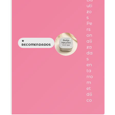
uti
zo
s
Pe
rs
on
ali
za
da
s
en
ta
rro
m
et
áli
co