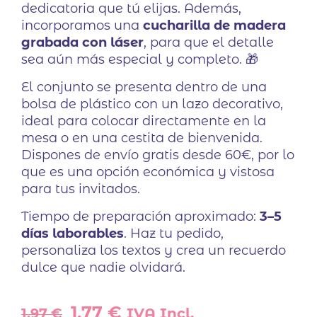
dedicatoria que tú elijas. Además,
incorporamos una
cucharilla de madera
grabada con láser
, para que el detalle
sea aún más especial y completo. 🎁
El conjunto se presenta dentro de una
bolsa de plástico con un lazo decorativo,
ideal para colocar directamente en la
mesa o en una cestita de bienvenida.
Dispones de envío gratis desde 60€, por lo
que es una opción económica y vistosa
para tus invitados.
Tiempo de preparación aproximado:
3–5
días laborables
. Haz tu pedido,
personaliza los textos y crea un recuerdo
dulce que nadie olvidará.
El
El
1,77
€
1,97
€
IVA Incl.