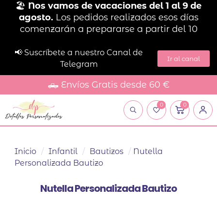
🏖️
Nos vamos de vacaciones del 1 al 9 de
agosto.
Los pedidos realizados esos días
comenzarán a prepararse a partir del 10
📢 Suscríbete a nuestro Canal de
Ir al canal
Telegram
🛻 Envíos Gratis desde 60 €
0
0
Inicio
/
Infantil
/
Bautizos
/
Nutella
Personalizada Bautizo
Nutella Personalizada Bautizo