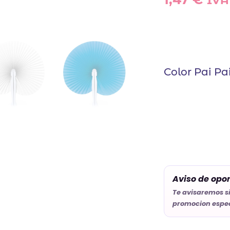
IVA 
Color Pai Pa
Aviso de opo
Te avisaremos s
promocion espec