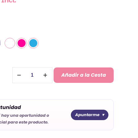
Incl.
i
Pai
Añadir a la Cesta
Pai
Comunión
Personalizado
rtunidad
cantidad
Apuntarme
i hay una oportunidad o
ial para este producto.