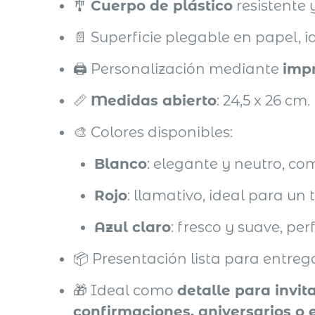
🎐
Cuerpo de plástico
resistente y
📄 Superficie plegable en papel, i
🖨️ Personalización mediante
imp
📏
Medidas abierto
: 24,5 x 26 cm.
🎨 Colores disponibles:
Blanco
: elegante y neutro, co
Rojo
: llamativo, ideal para un 
Azul claro
: fresco y suave, pe
📦 Presentación lista para entrega
🎁 Ideal como
detalle para invi
confirmaciones, aniversarios o