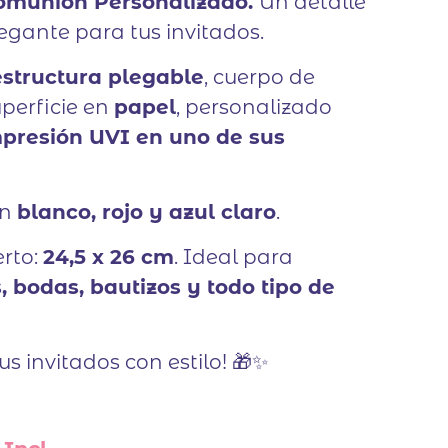
Comunión Personalizado.
Un detalle
legante para tus invitados.
estructura plegable
, cuerpo de
perficie en
papel
, personalizado
presión UVI en uno de sus
en
blanco, rojo y azul claro
.
rto:
24,5 x 26 cm
. Ideal para
 bodas, bautizos y todo tipo de
us invitados con estilo! 🎁✨