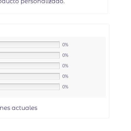
oducto personalizado.
0%
0%
0%
0%
0%
ones actuales