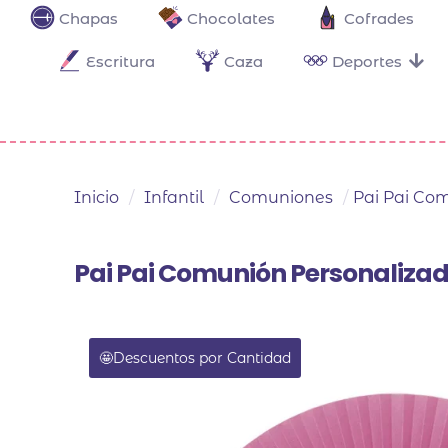
Chapas
Chocolates
Cofrades
Escritura
Caza
Deportes
Inicio
/
Infantil
/
Comuniones
/
Pai Pai Co
Pai Pai Comunión Personaliza