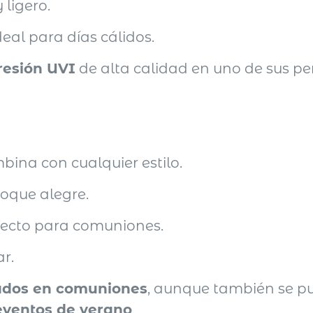
 ligero.
deal para días cálidos.
resión UVI
de alta calidad en uno de sus per
mbina con cualquier estilo.
toque alegre.
rfecto para comuniones.
r.
tados en comuniones
, aunque también se p
 eventos de verano
.