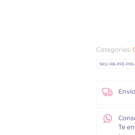
Categorías:
SKU:
AB-PAI-PAI-
Envío
Cons
Te e