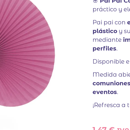
🌸
Pai Pai 
práctico y e
Pai pai con
plástico
y su
mediante
im
perfiles
.
Disponible 
Medida abie
comuniones,
eventos
.
¡Refresca a t
1,47
€