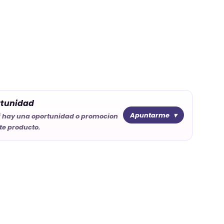
rtunidad
Apuntarme
i hay una oportunidad o promocion
te producto.