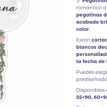
🎈
Pegatina
romántico a 
pegatinas de
acabado bri
color
.
Están
corta
blancos dec
personaliza
la fecha de
Puedes elegi
prediseñados
Disponibles
55×90, 60×9