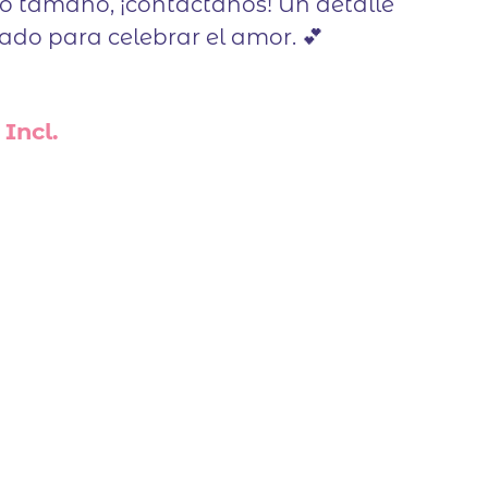
ro tamaño, ¡contáctanos! Un detalle
cado para celebrar el amor. 💕
Incl.