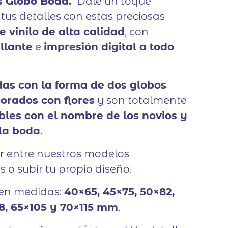
s Globo Boda.
Dale un toque
tus detalles con estas preciosas
 vinilo de alta calidad
, con
llante
e
impresión digital a todo
das con la forma de dos globos
orados con flores
y son totalmente
bles con el nombre de los novios y
 la boda
.
r entre nuestros modelos
 o subir tu propio diseño.
 en medidas:
40×65, 45×75, 50×82,
8, 65×105 y 70×115 mm
.