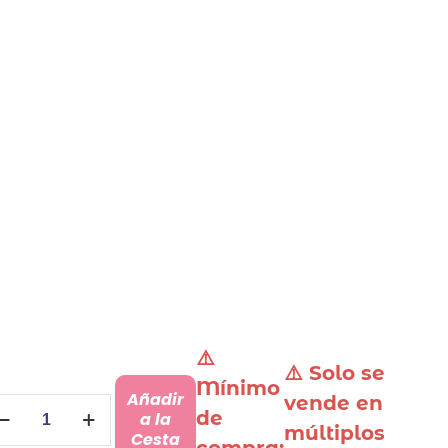
⚠️
⚠️ Solo se
Mínimo
Añadir
vende en
egatinas
de
a la
múltiplos
oda
Cesta
compra: