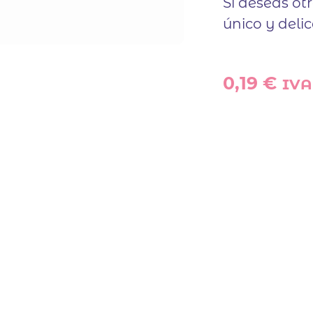
Si deseas ot
único y deli
0,19
€
IVA 