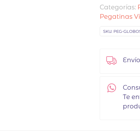
Categorías:
Pegatinas Vi
SKU:
PEG-GLOBO
Envío
Cons
Te en
produ