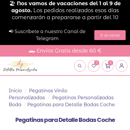
🏖️
Nos vamos de vacaciones del 1 al 9 de
agosto.
Los pedidos realizados esos días
comenzarán a prepararse a partir del 10
📢 Suscríbete a nuestro Canal de
Ir al canal
Telegram
🛻 Envíos Gratis desde 60 €
0
0
Inicio
/
Pegatinas Vinilo
Personalizadas
/
Pegatinas Personalizadas
Boda
/
Pegatinas para Detalle Bodas Coche
Pegatinas para Detalle Bodas Coche