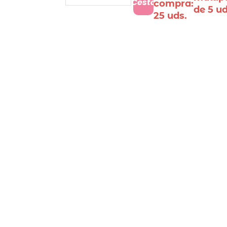
Cesta
compra:
Detalle
de 5 ud
25 uds.
Bodas
Coche
cantidad