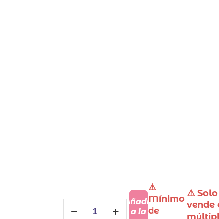
⚠️
⚠️ Solo
Mínimo
Añadir
Pegatinas
vende 
de
a la
para
múltip