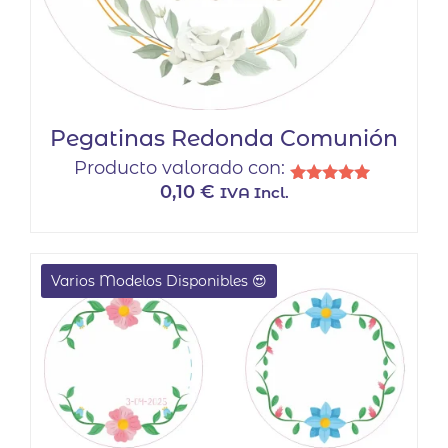
Pegatinas Redonda Comunión
Producto valorado con:
0,10
€
IVA Incl.
Valorado
con
5.00
de 5
Varios Modelos Disponibles 😍
EN OFERTA