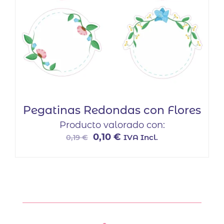
Pegatinas Redondas con Flores
Producto valorado con:
El
El
0,10
€
IVA Incl.
0,19
€
precio
precio
original
actual
era:
es:
0,19 €.
0,10 €.