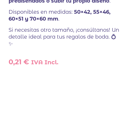
prediseñados o subir tu propio diseño
.
Disponibles en medidas:
50×42, 55×46,
60×51 y 70×60 mm
.
Si necesitas otro tamaño, ¡consúltanos! Un
detalle ideal para tus regalos de boda. 💍
✨
0,21
€
IVA Incl.