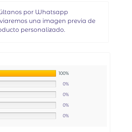
últanos por Whatsapp
nviaremos una imagen previa de
oducto personalizado.
100%
0%
0%
0%
0%