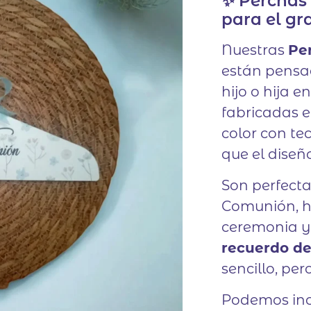
✨ Perchas
para el gr
Nuestras
Pe
están pensa
hijo o hija e
fabricadas 
color con te
que el diseño
Son perfecta
Comunión, ha
ceremonia y
recuerdo d
sencillo, pe
Podemos incl