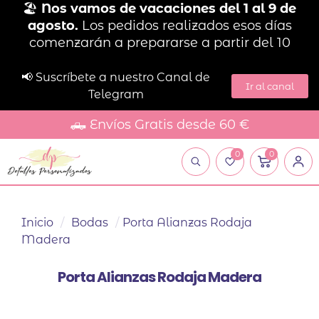
🏖️
Nos vamos de vacaciones del 1 al 9 de
agosto.
Los pedidos realizados esos días
comenzarán a prepararse a partir del 10
📢 Suscríbete a nuestro Canal de
Ir al canal
Telegram
🛻 Envíos Gratis desde 60 €
0
0
Inicio
/
Bodas
/
Porta Alianzas Rodaja
Madera
Porta Alianzas Rodaja Madera