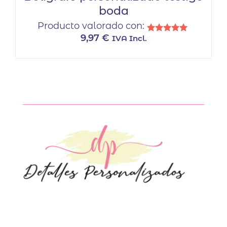
boda
Producto valorado con:
9,97
€
IVA Incl.
Valorado
con
5.00
de 5