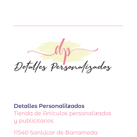
producto
tiene
múltiples
variantes.
Las
opciones
se
pueden
elegir
en
la
página
de
producto
Detalles Personalilzados
Tienda de Artículos personalizados
y publicitarios
11540
Sanlúcar de Barrameda