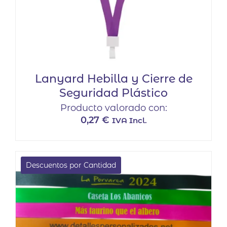
Lanyard Hebilla y Cierre de
Seguridad Plástico
Producto valorado con:
0,27
€
IVA Incl.
Este
producto
tiene
Descuentos por Cantidad
múltiples
variantes.
Las
opciones
se