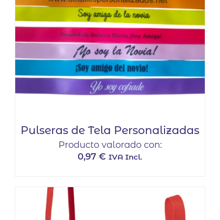
pueden
elegir
en
la
página
de
producto
Pulseras de Tela Personalizadas
Producto valorado con:
0,97
€
IVA Incl.