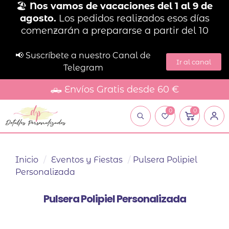
🏖️
Nos vamos de vacaciones del 1 al 9 de
agosto.
Los pedidos realizados esos días
comenzarán a prepararse a partir del 10
📢 Suscríbete a nuestro Canal de
Ir al canal
Telegram
🛻 Envíos Gratis desde 60 €
0
0
Inicio
/
Eventos y Fiestas
/
Pulsera Polipiel
Personalizada
Pulsera Polipiel Personalizada