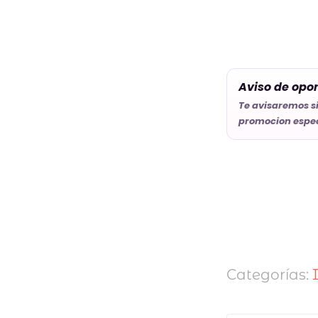
Aviso de opo
Te avisaremos s
promocion espec
Categorías: