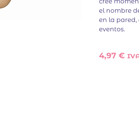
cree moment
el nombre de
en la pared,
eventos.
4,97
€
IVA