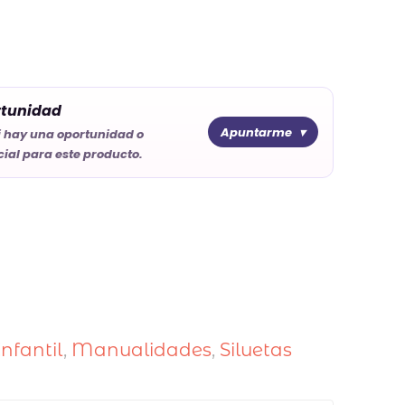
rtunidad
Apuntarme
i hay una oportunidad o
ial para este producto.
Infantil
,
Manualidades
,
Siluetas