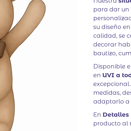
Nuestra
sil
para dar un 
personalizad
su diseño e
calidad, se c
decorar habi
bautizo, cum
Disponible 
en
UVI a to
excepcional.
medidas, des
adaptarlo a 
En
Detalles
producto al m