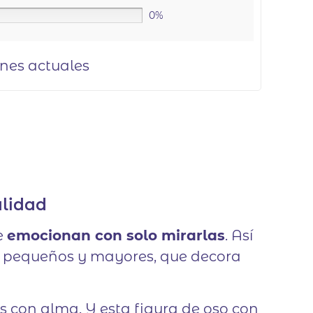
0%
ones actuales
alidad
e
emocionan con solo mirarlas
. Así
a pequeños y mayores, que decora
s con alma. Y esta figura de oso con