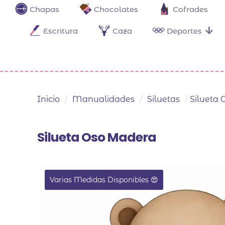
Chapas
Chocolates
Cofrades
Escritura
Caza
Deportes
Inicio
/
Manualidades
/
Siluetas
/
Silueta
Silueta Oso Madera