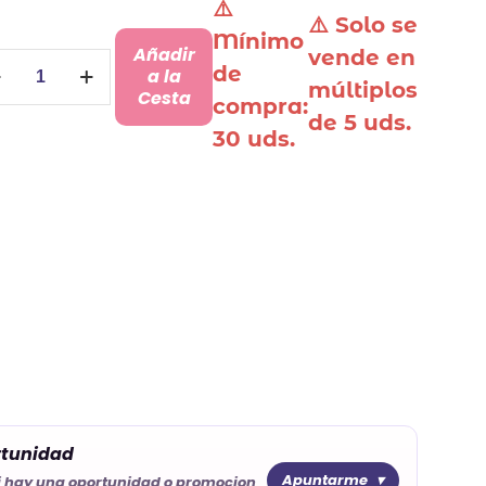
⚠️
⚠️ Solo se
Mínimo
Añadir
vende en
rjetas
de
a la
múltiplos
aft
Cesta
compra:
de 5 uds.
ra
30 uds.
galos
ntidad
rtunidad
Apuntarme
i hay una oportunidad o promocion