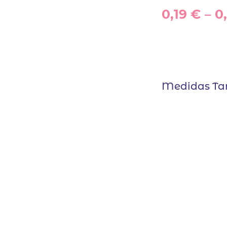
0,19
€
–
0
Medidas Tar