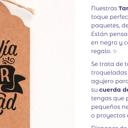
Nuestras
Ta
toque perfec
paquetes, de
Están pensa
en negro y c
regalo. ✨
Se trata de t
troqueladas
agujero para
su
cuerda d
tengas que p
pequeños neg
o proyectos 