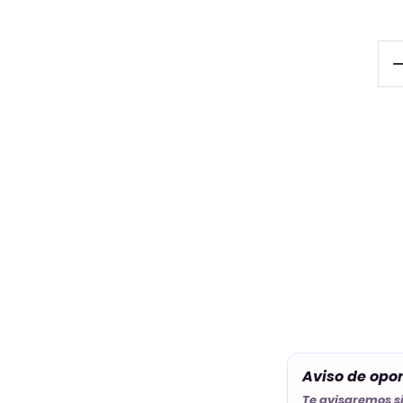
Ta
Kr
pa
Re
ca
Aviso de opo
Te avisaremos s