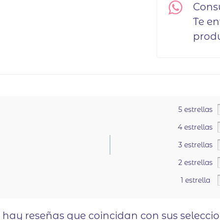
Cons
Te en
produ
5 estrellas
4 estrellas
3 estrellas
2 estrellas
.
1 estrella
o hay reseñas que coincidan con sus selecci