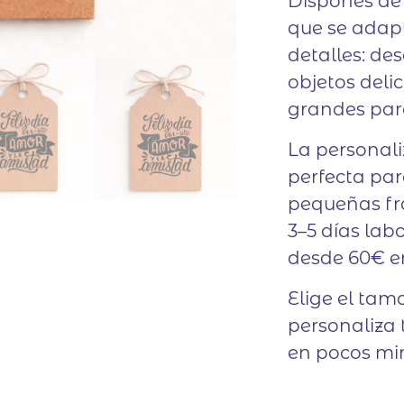
Dispones d
que se adap
detalles: d
objetos deli
grandes par
La personali
perfecta par
pequeñas fr
3–5 días lab
desde 60€ en
Elige el tam
personaliza 
en pocos mi