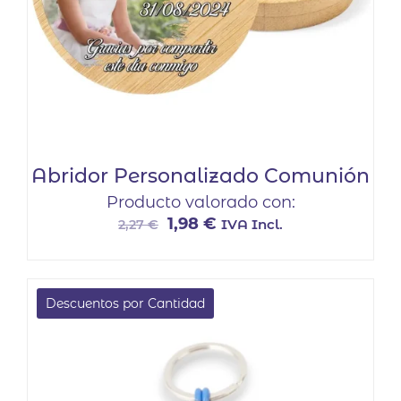
Abridor Personalizado Comunión
Producto valorado con:
El
El
1,98
€
IVA Incl.
2,27
€
precio
precio
original
actual
era:
es:
Descuentos por Cantidad
2,27 €.
1,98 €.