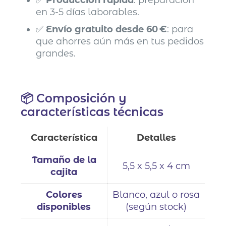
✅
Producción rápida
: preparación
en 3-5 días laborables.
✅
Envío gratuito desde 60 €
: para
que ahorres aún más en tus pedidos
grandes.
📦 Composición y
características técnicas
Característica
Detalles
Tamaño de la
5,5 x 5,5 x 4 cm
cajita
Colores
Blanco, azul o rosa
disponibles
(según stock)