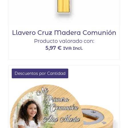
Llavero Cruz Madera Comunión
Producto valorado con:
5,97
€
IVA Incl.
Descuentos por Cantidad
EN OFERTA