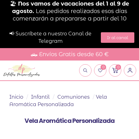
🏖️
Nos vamos de vacaciones del 1 al 9 de
agosto.
Los pedidos realizados esos días
comenzarán a prepararse a partir del 10
📢 Suscríbete a nuestro Canal de
Ir al canal
Telegram
🛻 Envíos Gratis desde 60 €
0
0
Inicio
/
Infantil
/
Comuniones
/
Vela
Aromática Personalizada
Vela Aromática Personalizada