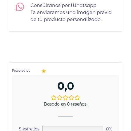
en
Consúltanos por Whatsapp
la
Te enviaremos una imagen previa
página
de tu producto personalizado.
de
producto
Powered by
0,0
Basado en 0 reseñas.
5 estrellas
0%