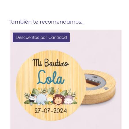
También te recomendamos…
Descuentos por Cantidad
EN OFERTA