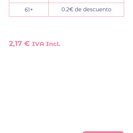
0.2€ de descuento
61+
2,17
€
IVA Incl.