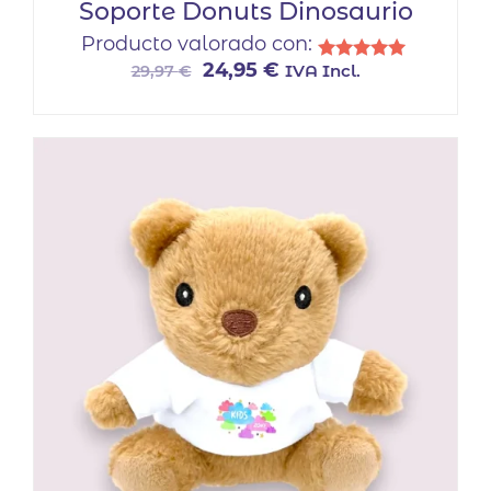
Soporte Donuts Dinosaurio
Producto valorado con:
El
El
24,95
€
IVA Incl.
29,97
€
Valorado
con
precio
precio
5.00
original
actual
de 5
era:
es:
29,97 €.
24,95 €.