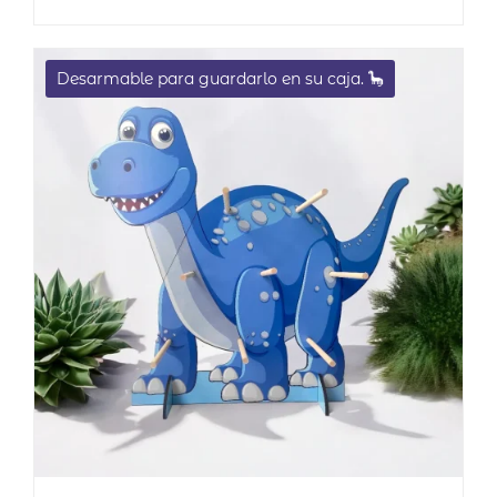
5.00
de 5
Desarmable para guardarlo en su caja. 🦕
EN OFERTA