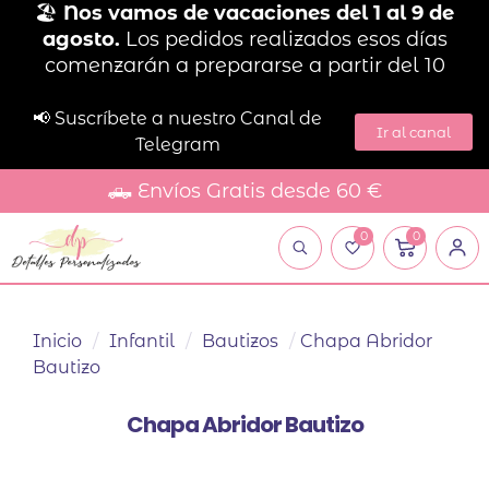
🏖️
Nos vamos de vacaciones del 1 al 9 de
agosto.
Los pedidos realizados esos días
comenzarán a prepararse a partir del 10
📢 Suscríbete a nuestro Canal de
Ir al canal
Telegram
🛻 Envíos Gratis desde 60 €
0
0
Inicio
/
Infantil
/
Bautizos
/
Chapa Abridor
Bautizo
Chapa Abridor Bautizo