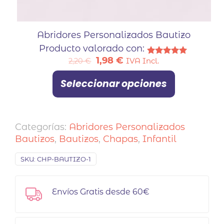
Abridores Personalizados Bautizo
Producto valorado con:
El
El
1,98
€
IVA Incl.
2,20
€
Valorado
con
precio
precio
5.00
Seleccionar opciones
original
actual
de 5
era:
es:
Este
2,20 €.
1,98 €.
producto
Categorías:
Abridores Personalizados
tiene
Bautizos
,
Bautizos
,
Chapas
,
Infantil
múltiples
variantes.
SKU:
CHP-BAUTIZO-1
Las
opciones
se
Envíos Gratis desde 60€
pueden
elegir