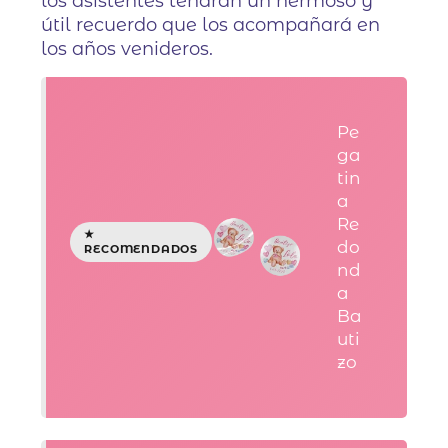
los asistentes tendrán un hermoso y
útil recuerdo que los acompañará en
los años venideros.
Pe
ga
tin
a
Re
do
nd
a
Ba
uti
zo