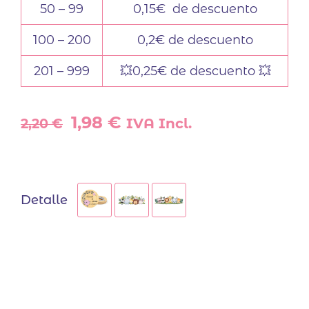
50 – 99
0,15€ de descuento
100 – 200
0,2€ de descuento
201 – 999
💥0,25€ de descuento 💥
El
El
1,98
€
2,20
€
IVA Incl.
precio
precio
original
actual
era:
es:
2,20 €.
1,98 €.
Detalle