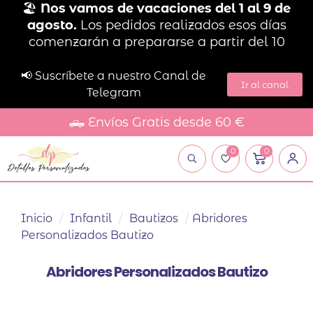
🏖️
Nos vamos de vacaciones del 1 al 9 de
agosto.
Los pedidos realizados esos días
comenzarán a prepararse a partir del 10
📢 Suscríbete a nuestro Canal de
Ir al canal
Telegram
🛻 Envíos Gratis desde 60 €
0
0
Inicio
/
Infantil
/
Bautizos
/
Abridores
Personalizados Bautizo
Abridores Personalizados Bautizo