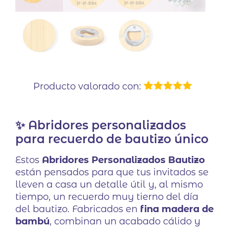
Producto valorado con:
1
Valorado
con
5.00
de
5 en base
✨ Abridores personalizados
a
valoración
de un
para recuerdo de bautizo único
cliente
Estos
Abridores Personalizados Bautizo
están pensados para que tus invitados se
lleven a casa un detalle útil y, al mismo
tiempo, un recuerdo muy tierno del día
del bautizo. Fabricados en
fina madera de
bambú
, combinan un acabado cálido y