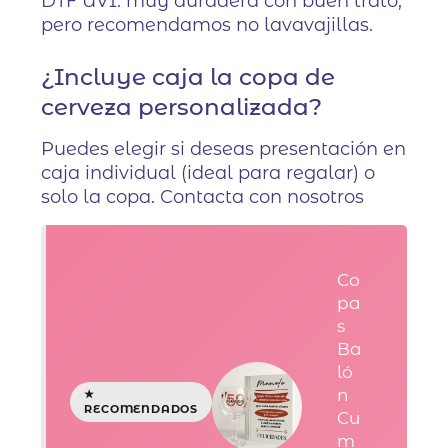
DTF UVI: muy duradera con buen trato,
pero recomendamos no lavavajillas.
¿Incluye caja la copa de
cerveza personalizada?
Puedes elegir si deseas presentación en
caja individual (ideal para regalar) o
solo la copa. Contacta con nosotros
Co
pa
s
Ba
ló
n
Cu
m