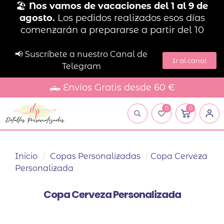
🏖️
Nos vamos de vacaciones del 1 al 9 de
agosto.
Los pedidos realizados esos días
comenzarán a prepararse a partir del 10
📢 Suscríbete a nuestro Canal de
Ir al canal
Telegram
🛻 Envíos Gratis desde 60 €
0
0
Inicio
/
Copas Personalizadas
/
Copa Cerveza
Personalizada
Copa Cerveza Personalizada