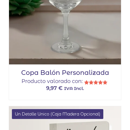
Copa Balón Personalizada
Producto valorado con:
9,97
€
IVA Incl.
Valorado
con
5.00
de 5
Un Detalle Unico (Caja Madera Opcional)