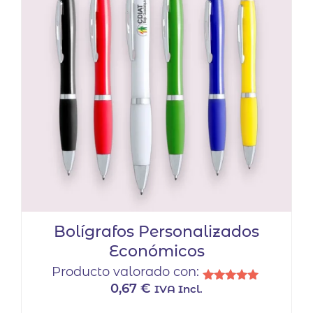
Bolígrafos Personalizados
Económicos
Producto valorado con:
0,67
€
IVA Incl.
Valorado
con
Este
5.00