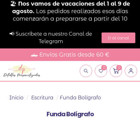
🏖️
Nos vamos de vacaciones del 1 al 9 de
agosto.
Los pedidos realizados esos días
comenzarán a prepararse a partir del 10
📢 Suscríbete a nuestro Canal de
Ir al canal
Telegram
🛻 Envíos Gratis desde 60 €
0
0
Inicio
/
Escritura
/
Funda Bolígrafo
Funda Bolígrafo