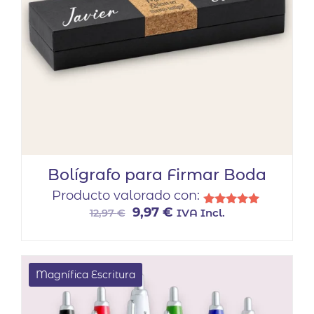
Bolígrafo para Firmar Boda
Producto valorado con:
El
El
9,97
€
IVA Incl.
12,97
€
Valorado
con
precio
precio
5.00
original
actual
de 5
era:
es:
Magnífica Escritura
12,97 €.
9,97 €.