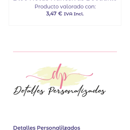
Producto valorado con:
3,47
€
IVA Incl.
Este
producto
tiene
múltiples
variantes.
Las
opciones
se
pueden
elegir
en
la
página
de
producto
Detalles Personalilzados